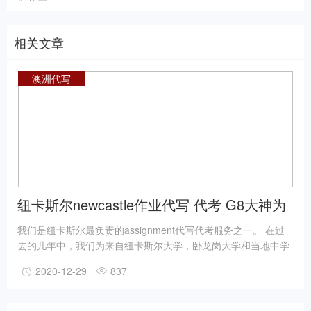
相关文章
澳洲代写
纽卡斯尔newcastle作业代写 代考 G8大神为
您服务靠谱高分
我们是纽卡斯尔最负责的assignment代写代考服务之一。 在过
去的几年中，我们为来自纽卡斯尔大学，卧龙岗大学和当地中学
的成千上万的学生提供了便利，以提高他们的学习成绩并完成学
2020-12-29
837
位。 许多学生梦想着在像澳大利亚这样的国家学习，该国拥有高
质量的高等教育，毕业后具有较高的就业能力。