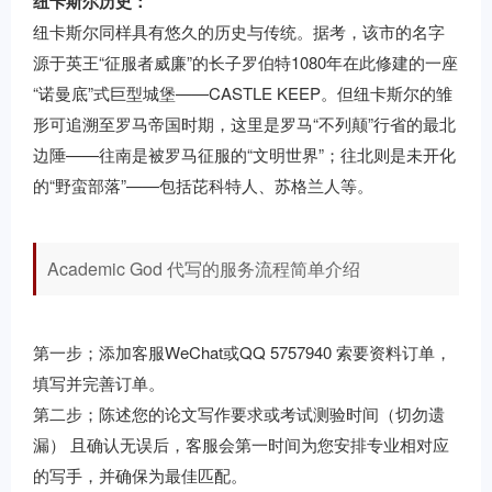
纽卡斯尔历史：
纽卡斯尔同样具有悠久的历史与传统。据考，该市的名字
源于英王“征服者威廉”的长子罗伯特1080年在此修建的一座
“诺曼底”式巨型城堡——CASTLE KEEP。但纽卡斯尔的雏
形可追溯至罗马帝国时期，这里是罗马“不列颠”行省的最北
边陲——往南是被罗马征服的“文明世界”；往北则是未开化
的“野蛮部落”——包括芘科特人、苏格兰人等。
Academic God 代写的服务流程简单介绍
第一步；添加客服WeChat或QQ 5757940 索要资料订单，
填写并完善订单。
第二步；陈述您的论文写作要求或考试测验时间（切勿遗
漏） 且确认无误后，客服会第一时间为您安排专业相对应
的写手，并确保为最佳匹配。