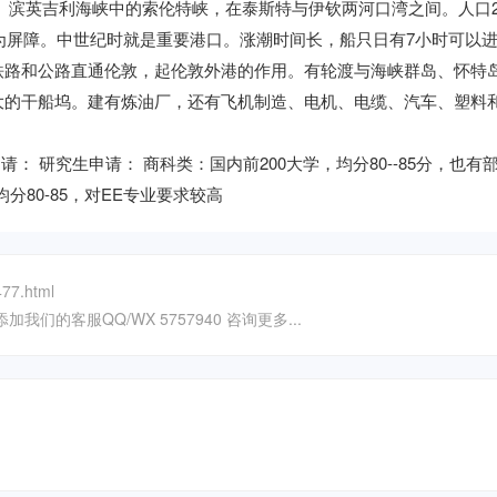
。滨英吉利海峡中的索伦特峡，在泰斯特与伊钦两河口湾之间。人口23
岛为屏障。中世纪时就是重要港口。涨潮时间长，船只日有7小时可以
铁路和公路直通伦敦，起伦敦外港的作用。有轮渡与海峡群岛、怀特
大的干船坞。建有炼油厂，还有飞机制造、电机、电缆、汽车、塑料
： 研究生申请： 商科类：国内前200大学，均分80--85分，也有部
分80-85，对EE专业要求较高
77.html
我们的客服QQ/WX 5757940 咨询更多...