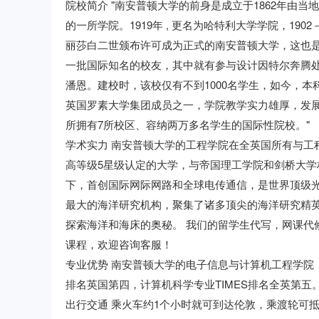
院校简介 "南安普顿大学的前身是成立于1862年由当地
的一所学院。1919年 , 更名为哈特利大学学院，19
丽莎白二世颁布许可成为正式的南安普顿大学，这也
一批国际知名的校友，其中就有参与设计因特尔奔腾处理
潘恩。建校时，该校仅有不到1000名学生，如今，本科生
英国罗素大学集团成员之一，学院教学实力雄厚，发
所拥有7所校区、容纳两万多名学生的国际性院校。"
学术实力 南安普顿大学的工程学院在全英国所有与工
高等级5星级认定的大学，与帝国理工学院和剑桥大学
下，首创国际网际网路和全球电传通信，是世界顶级
最大的海洋研究机构，聚集了诸多顶尖的海洋研究精
探索海洋和海床的奥秘。 我们的留学生代写，网课代修，exam代
课程，欢迎咨询客服！
专业优势 南安普顿大学的电子信息与计算机工程学院（
排名英国第四，计算机科学专业TIMES排名全英第五
出行交通 乘火车约1个小时就可到达伦敦，乘渡轮可