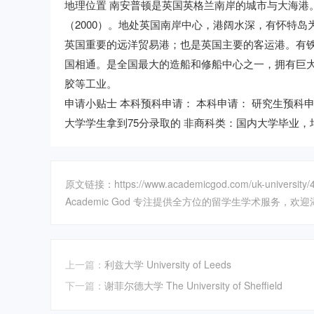
地理位置 南安普顿是英国英格兰南岸的城市与大海港
（2000）。地处英国南岸中心，港阔水深，有怀特
英国重要的远洋贸易港；也是英国主要的客运港。有
国相通。是全国最大的造船和修船中心之一，拥有巨
胶等工业。
申请小贴士 本科预科申请： 本科申请： 研究生预科申请
大学学生拿到75分录取的 非商科类：国内大学毕业，均
原文链接：https://www.academicgod.com/uk-university/4
Academic God 专注提供全方位的留学生学术服务，欢迎添加
上一篇：
利兹大学 University of Leeds
下一篇：
谢菲尔德大学 The University of Sheffield