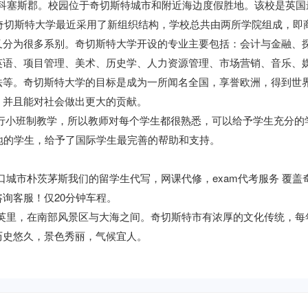
西萨科塞斯郡。校园位于奇切斯特城市和附近海边度假胜地。该校是英国
。奇切斯特大学最近采用了新组织结构，学校总共由两所学院组成，即
又分为很多系别。奇切斯特大学开设的专业主要包括：会计与金融、
英语、项目管理、美术、历史学、人力资源管理、市场营销、音乐、
法等。奇切斯特大学的目标是成为一所闻名全国，享誉欧洲，得到世
，并且能对社会做出更大的贡献。
行小班制教学，所以教师对每个学生都很熟悉，可以给予学生充分的
地的学生，给予了国际学生最完善的帮助和支持。
口城市朴茨茅斯我们的留学生代写，网课代修，exam代考服务 覆盖
程，欢迎咨询客服！仅20分钟车程。
5英里，在南部风景区与大海之间。奇切斯特市有浓厚的文化传统，每
历史悠久，景色秀丽，气候宜人。