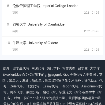
8
伦敦帝国理工学院 Imperial College London
英国
2021-01-25
9
剑桥大学 University of Cambridge
英国
2021-01-25
10
牛津大学 University of Oxford
英国
2021-01-25
首页
留学生代写
网课代修
热门学科
写作类型
留学党
大学库
Excellentdue
论文代写
旗下的：Academic God全身心投入于美国，英
订购代写
国，加拿大，澳洲，新西兰，新加坡的留学生学术服务，提供Exam代
考、Quiz代考、论文代写、Essay代写、Report代写、Assignment代
写、网课代修、数据分析、编程代写、毕业论文代写等各类学术代写
任务。对每一份Order注入强大的后援力量，最强悍的团体凝聚力和
最贴心的售后，来打造最卓越品质保障！企业级专席客服7*24在线咨