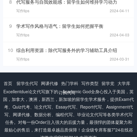
8
代写服务与自我效能感：留学生如何维持学习动力
写作tips
2024-04-11
9
学术写作风格与语气：留学生如何把握平衡
写作tips
2024-04-03
10
综合利用资源：除代写服务外的学习辅助工具介绍
写作tips
2024-03-31
首页
留学生代写
网课代修
热门学科
写作类型
留学党
大学库
Excellentdue
论文代写
旗下的：Academic God全身心投入于美国，英
订购代写
国，加拿大，澳洲，新西兰，新加坡的留学生学术服务，提供Exam代
考、Quiz代考、论文代写、Essay代写、Report代写、Assignment代
写、网课代修、数据分析、编程代写、毕业论文代写等各类学术代写
任务。对每一份Order注入强大的后援力量，最强悍的团体凝聚力和
最贴心的售后，来打造最卓越品质保障！企业级专席客服7*24在线咨