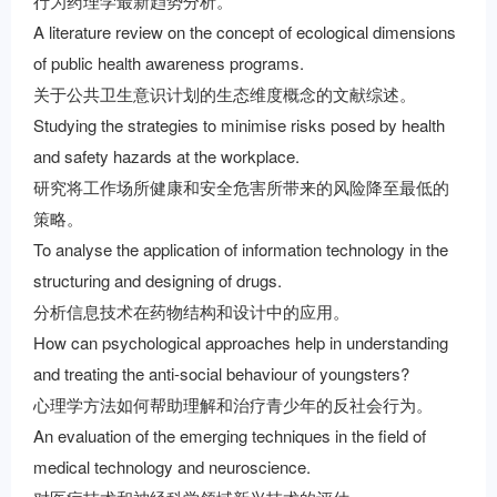
行为药理学最新趋势分析。
A literature review on the concept of ecological dimensions
of public health awareness programs.
关于公共卫生意识计划的生态维度概念的文献综述。
Studying the strategies to minimise risks posed by health
and safety hazards at the workplace.
研究将工作场所健康和安全危害所带来的风险降至最低的
策略。
To analyse the application of information technology in the
structuring and designing of drugs.
分析信息技术在药物结构和设计中的应用。
How can psychological approaches help in understanding
and treating the anti-social behaviour of youngsters?
心理学方法如何帮助理解和治疗青少年的反社会行为。
An evaluation of the emerging techniques in the field of
medical technology and neuroscience.