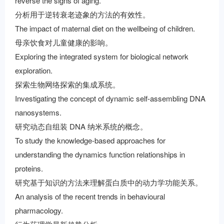
reverse the signs of aging.
分析用于逆转衰老迹象的方法的有效性。
The impact of maternal diet on the wellbeing of children.
母亲饮食对儿童健康的影响。
Exploring the integrated system for biological network
exploration.
探索生物网络探索的集成系统。
Investigating the concept of dynamic self-assembling DNA
nanosystems.
研究动态自组装 DNA 纳米系统的概念。
To study the knowledge-based approaches for
understanding the dynamics function relationships in
proteins.
研究基于知识的方法来理解蛋白质中的动力学功能关系。
An analysis of the recent trends in behavioural
pharmacology.