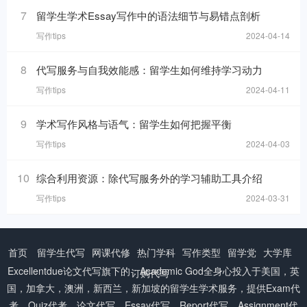
7
留学生学术Essay写作中的语法细节与易错点剖析
写作tips
2024-04-14
8
代写服务与自我效能感：留学生如何维持学习动力
写作tips
2024-04-11
9
学术写作风格与语气：留学生如何把握平衡
写作tips
2024-04-03
10
综合利用资源：除代写服务外的学习辅助工具介绍
写作tips
2024-03-31
首页
留学生代写
网课代修
热门学科
写作类型
留学党
大学库
Excellentdue
论文代写
旗下的：Academic God全身心投入于美国，英
订购代写
国，加拿大，澳洲，新西兰，新加坡的留学生学术服务，提供Exam代
考、Quiz代考、论文代写、Essay代写、Report代写、Assignment代