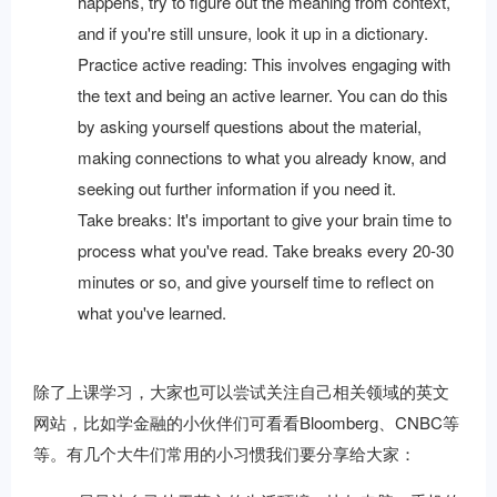
happens, try to figure out the meaning from context,
and if you're still unsure, look it up in a dictionary.
Practice active reading: This involves engaging with
the text and being an active learner. You can do this
by asking yourself questions about the material,
making connections to what you already know, and
seeking out further information if you need it.
Take breaks: It's important to give your brain time to
process what you've read. Take breaks every 20-30
minutes or so, and give yourself time to reflect on
what you've learned.
除了上课学习，大家也可以尝试关注自己相关领域的英文
网站，比如学金融的小伙伴们可看看Bloomberg、CNBC等
等。有几个大牛们常用的小习惯我们要分享给大家：