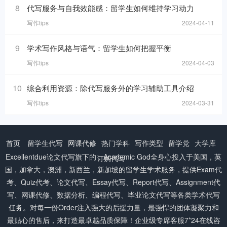
8
代写服务与自我效能感：留学生如何维持学习动力
写作tips
2024-04-11
9
学术写作风格与语气：留学生如何把握平衡
写作tips
2024-04-03
10
综合利用资源：除代写服务外的学习辅助工具介绍
写作tips
2024-03-31
首页
留学生代写
网课代修
热门学科
写作类型
留学党
大学库
Excellentdue
论文代写
旗下的：Academic God全身心投入于美国，英
订购代写
国，加拿大，澳洲，新西兰，新加坡的留学生学术服务，提供Exam代
考、Quiz代考、论文代写、Essay代写、Report代写、Assignment代
写、网课代修、数据分析、编程代写、毕业论文代写等各类学术代写
任务。对每一份Order注入强大的后援力量，最强悍的团体凝聚力和
最贴心的售后，来打造最卓越品质保障！企业级专席客服7*24在线咨