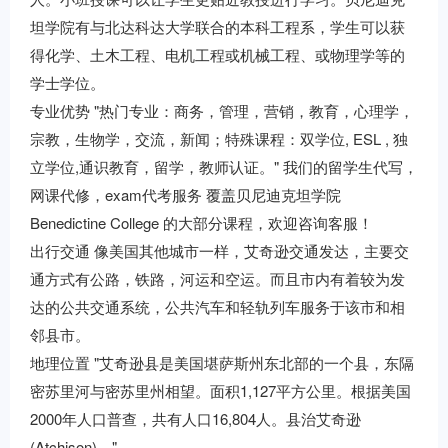
坦学院有与北达科达大学联合的本科工程系，学生可以获
得化学、土木工程、电机工程或机械工程、或物理学等的
学士学位。
专业优势 "热门专业：商务，管理，营销，教育，心理学，
宗教，生物学，交流，新闻；特殊课程：双学位, ESL , 独
立学位,通识教育，留学，教师认证。" 我们的留学生代写，
网课代修，exam代考服务 覆盖贝尼迪克坦学院
Benedictine College 的大部分课程，欢迎咨询客服！
出行交通 像美国其他城市一样，艾奇逊交通发达，主要交
通方式有公路，铁路，河运和空运。而且市内有着较为发
达的公共交通系统，公共汽车和轻轨列车服务于该市和相
邻县市。
地理位置 "艾奇逊县是美国堪萨斯州东北部的一个县，东隔
密苏里河与密苏里州相望。面积1,127平方公里。根据美国
2000年人口普查，共有人口16,804人。县治艾奇逊
(Atchison)。"