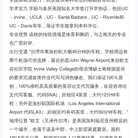
学术实力 学校与多所美国知名大学签订升学协议，包括UC
－Irvine，UCLA，UC－Santa Barbara，UC－Riveride和
UC－Davis等等，保证学生能拿到本科学位。
专业优势 该校的传统强项是体育和舞蹈，与之相关的专业
也广受好评。
出行交通 "尔湾市离洛杉矶大概45分钟的车程。学校周边有
两个机场可供选择，最近的是John Wayne Airport(来自欧文
谷社区学院 Irvine Valley College的母语博硕士将根据提供
的要求完成各类作业代写与润色修改。我们保证100％原
创，100%准时及高质量的英语论文代写服务，欢迎咨询论
文代写客服。代码SNA)，距校区4英里，大约12分钟车
程；另外是洛杉矶国际机场（Los Angeles International
Airport 代码LAX）,距校区约有45英里，大约50分钟车程。"
地理位置 "欧文（又译作尔湾）是美国加利福尼亚州橙县的
一个城市，坐落于该县中部，中上阶层家庭聚居。面积
180.5平方公里，根据2010年人口普查结果，尔湾市共有