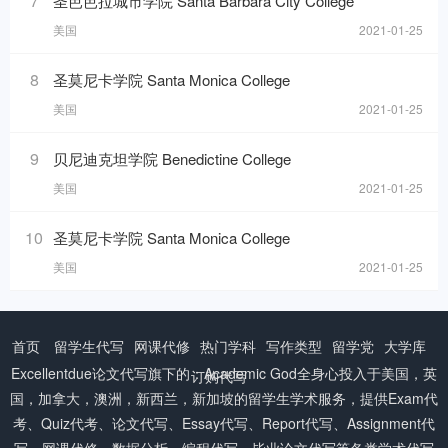
7
圣芭芭拉城市学院 Santa Barbara City College
美国
2021-01-25
8
圣莫尼卡学院 Santa Monica College
美国
2021-01-25
9
贝尼迪克坦学院 Benedictine College
美国
2021-01-25
10
圣莫尼卡学院 Santa Monica College
美国
2021-01-25
首页
留学生代写
网课代修
热门学科
写作类型
留学党
大学库
Excellentdue
论文代写
旗下的：Academic God全身心投入于美国，英
订购代写
国，加拿大，澳洲，新西兰，新加坡的留学生学术服务，提供Exam代
考、Quiz代考、论文代写、Essay代写、Report代写、Assignment代