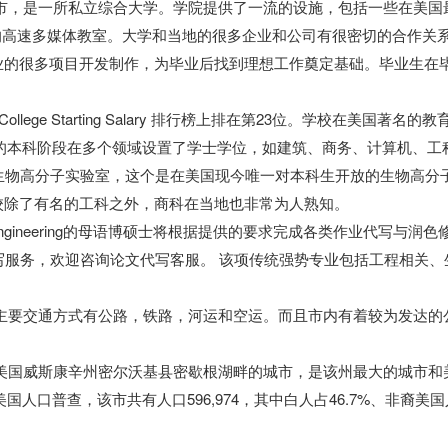
市，是一所私立综合大学。学院提供了一流的设施，包括一些在美国
的高速多媒体教室。大学和当地的很多企业和公司有很密切的合作关
业的很多项目开发制作，为毕业后找到理想工作奠定基础。毕业生在毕
-2014 College Starting Salary 排行榜上排在第23位。学校在美国著名
大学的本科阶段在多个领域设置了学士学位，如建筑、商务、计算机、工
生物高分子实验室，这个是在美国现今唯一对本科生开放的生物高分
校除了有名的工科之外，商科在当地也非常为人熟知。
 of Engineering的母语博硕士将根据提供的要求完成各类作业代写与润
代写服务，欢迎咨询论文代写客服。 该项传统强势专业包括工程相关、
主要交通方式有公路，铁路，河运和空运。而且市内有着较为发达的
。
座位于美国威斯康辛州密尔沃基县密歇根湖畔的城市，是该州最大的城市和
国人口普查，该市共有人口596,974，其中白人占46.7%、非裔美