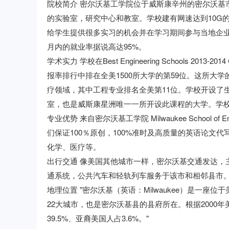
院校简介 密尔沃基工学院位于威斯康辛州的密尔沃基
的实验室，研究中心和教室。学校建有网速达到10G
给学生提供很多实习的机会并在学习期间参与当地企
月内的就业率据说高达95%。
学术实力 学校在Best Engineering Schools 2013
报率排行中排在全美1500所大学的第59位。这所
疗领域，其中工程专业排名全美第11位。学校开设了
室，也是威斯康星洲唯一一所开设此课程的大学。学
专业优势 来自密尔沃基工学院 Milwaukee School
们保证100％原创，100%准时及高质量的英语论文
化学、医疗等。
出行交通 像美国其他城市一样，密尔沃基交通发达，
通系统，公共汽车和轻轨列车服务于该市和相邻县市
地理位置 "密尔沃基（英语：Milwaukee）是一
22大城市，也是密尔沃基县的县府所在。根据2000年美
39.5%、亚裔美国人占3.6%。"