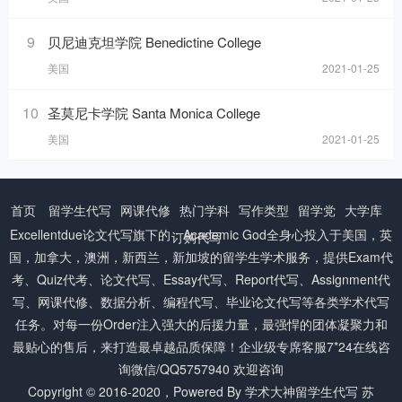
9
贝尼迪克坦学院 Benedictine College
美国
2021-01-25
10
圣莫尼卡学院 Santa Monica College
美国
2021-01-25
首页
留学生代写
网课代修
热门学科
写作类型
留学党
大学库
Excellentdue
论文代写
旗下的：Academic God全身心投入于美国，英
订购代写
国，加拿大，澳洲，新西兰，新加坡的留学生学术服务，提供Exam代
考、Quiz代考、论文代写、Essay代写、Report代写、Assignment代
写、网课代修、数据分析、编程代写、毕业论文代写等各类学术代写
任务。对每一份Order注入强大的后援力量，最强悍的团体凝聚力和
最贴心的售后，来打造最卓越品质保障！企业级专席客服7*24在线咨
询微信/QQ5757940 欢迎咨询
Copyright © 2016-2020，Powered By
学术大神留学生代写
苏