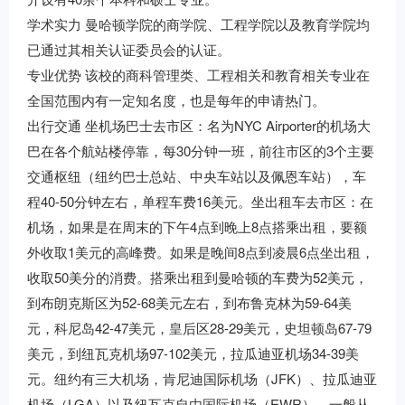
学术实力 曼哈顿学院的商学院、工程学院以及教育学院均
已通过其相关认证委员会的认证。
专业优势 该校的商科管理类、工程相关和教育相关专业在
全国范围内有一定知名度，也是每年的申请热门。
出行交通 坐机场巴士去市区：名为NYC Airporter的机场大
巴在各个航站楼停靠，每30分钟一班，前往市区的3个主要
交通枢纽（纽约巴士总站、中央车站以及佩恩车站），车
程40-50分钟左右，单程车费16美元。坐出租车去市区：在
机场，如果是在周末的下午4点到晚上8点搭乘出租，要额
外收取1美元的高峰费。如果是晚间8点到凌晨6点坐出租，
收取50美分的消费。搭乘出租到曼哈顿的车费为52美元，
到布朗克斯区为52-68美元左右，到布鲁克林为59-64美
元，科尼岛42-47美元，皇后区28-29美元，史坦顿岛67-79
美元，到纽瓦克机场97-102美元，拉瓜迪亚机场34-39美
元。纽约有三大机场，肯尼迪国际机场（JFK）、拉瓜迪亚
机场（LGA）以及纽瓦克自由国际机场（EWR）。一般从