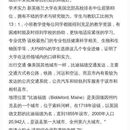
学术实力 新英格兰大学在美国北部高校排名中位居第83
位，拥有不错的学术与研究能力。学生与教职工比例为
13：1，小班教学使每位同学都能得到充足的教学资源，有
困难时能及时得到学校的协助，更快地适应紧张的学习。
专业优势 该校最热门的专业包括健康科学相关、生物和生
物医学等，大约65%的学生选择这几个专业进修，证明了
大学在这些领域内的口碑和实力。
出行交通 像美国其他城市一样，比迪福德交通发达，主要
交通方式有公路，铁路，河运和空运。而且市内有着较为
发达的公共交通系统，公共汽车和轻轨列车服务于该市和
相邻县市。
地理位置 "比迪福德（Biddeford, Maine）是美国缅因州约
克县的一个城市，位于索科河畔。在1718年设镇，以英国
德文郡的比迪福德为名，直到1855年设市。2000年人口
20,942人，是该县第一大城市、全州第六大城市。"
申请小贴士 该校综合录取率约为85.7%。