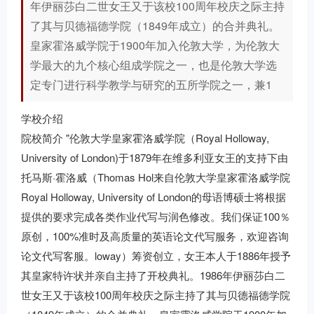
年伊丽莎白二世女王又于该校100周年校庆之际主持
了其与贝德福德学院（1849年成立）的合并典礼。
皇家霍洛威学院于1900年加入伦敦大学，为伦敦大
学最大的九个核心组成学院之一，也是伦敦大学选
定专门进行科学教学与研究的五所学院之一，兼1
学校介绍
院校简介 "伦敦大学皇家霍洛威学院（Royal Holloway,
University of London)于1879年在维多利亚女王的支持下由
托马斯·霍洛威（Thomas Hol来自伦敦大学皇家霍洛威学院
Royal Holloway, University of London的母语博硕士将根据
提供的要求完成各类作业代写与润色修改。我们保证100％
原创，100%准时及高质量的英语论文代写服务，欢迎咨询
论文代写客服。loway）筹资创立，女王本人于1886年授予
其皇家特许状并亲自主持了开校典礼。1986年伊丽莎白二
世女王又于该校100周年校庆之际主持了其与贝德福德学院