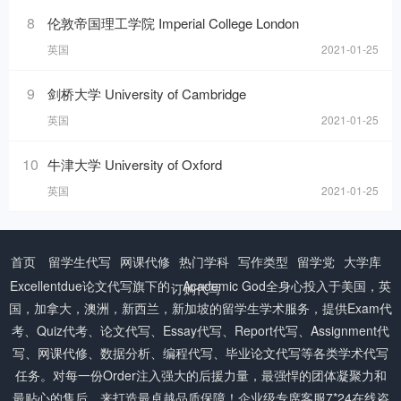
8
伦敦帝国理工学院 Imperial College London
英国
2021-01-25
9
剑桥大学 University of Cambridge
英国
2021-01-25
10
牛津大学 University of Oxford
英国
2021-01-25
首页
留学生代写
网课代修
热门学科
写作类型
留学党
大学库
Excellentdue
论文代写
旗下的：Academic God全身心投入于美国，英
订购代写
国，加拿大，澳洲，新西兰，新加坡的留学生学术服务，提供Exam代
考、Quiz代考、论文代写、Essay代写、Report代写、Assignment代
写、网课代修、数据分析、编程代写、毕业论文代写等各类学术代写
任务。对每一份Order注入强大的后援力量，最强悍的团体凝聚力和
最贴心的售后，来打造最卓越品质保障！企业级专席客服7*24在线咨