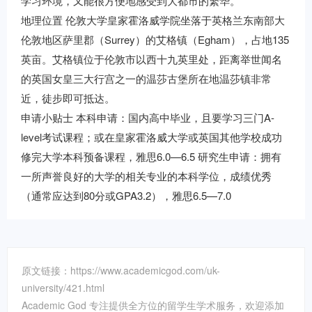
学习环境，又能很方便地感受到大都市的繁华。
地理位置 伦敦大学皇家霍洛威学院坐落于英格兰东南部大
伦敦地区萨里郡（Surrey）的艾格镇（Egham），占地135
英亩。艾格镇位于伦敦市以西十九英里处，距离举世闻名
的英国女皇三大行宫之一的温莎古堡所在地温莎镇非常
近，徒步即可抵达。
申请小贴士 本科申请：国内高中毕业，且要学习三门A-
level考试课程；或在皇家霍洛威大学或英国其他学校成功
修完大学本科预备课程，雅思6.0—6.5 研究生申请：拥有
一所声誉良好的大学的相关专业的本科学位，成绩优秀
（通常应达到80分或GPA3.2），雅思6.5—7.0
原文链接：https://www.academicgod.com/uk-
university/421.html
Academic God 专注提供全方位的留学生学术服务，欢迎添加