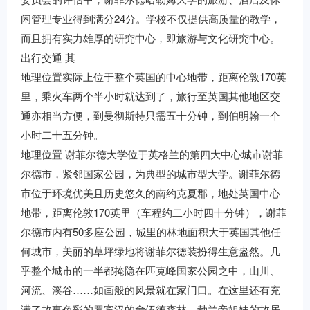
闲管理专业得到满分24分。学校不仅提供高质量的教学，
而且拥有实力雄厚的研究中心，即旅游与文化研究中心。
出行交通 其
地理位置实际上位于整个英国的中心地带，距离伦敦170英
里，乘火车两个半小时就达到了，旅行至英国其他地区交
通亦相当方便，到曼彻斯特只需五十分钟，到伯明翰一个
小时二十五分钟。
地理位置 谢菲尔德大学位于英格兰的第四大中心城市谢菲
尔德市，紧邻国家公园，为典型的城市型大学。谢菲尔德
市位于环境优美且历史悠久的南约克夏郡，地处英国中心
地带，距离伦敦170英里（车程约二小时四十分钟），谢菲
尔德市内有50多座公园，城里的林地面积大于英国其他任
何城市，美丽的草坪绿地将谢菲尔德装扮得生意盎然。几
乎整个城市的一半都掩隐在匹克峰国家公园之中，山川、
河流、溪谷……如画般的风景就在家门口。在这里还有充
满了故事色彩的罗宾汉的舍伍德森林、勃兰帝姐妹的故居