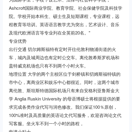
Ashcroft国际商业学院、教育学院、社会保健学院及科技学
院。学校开始本科生、硕士生及短期课程，专业课程，远
程教育等培训。英语语言教学尤为突出，艺术设计、音乐
及现代欧洲语言等专业列在全英前20名。"
专业优势
出行交通 切尔姆斯福特有定时开往伦敦利物浦街道的火
车，城内及城周边也有定时公交车。离伦敦希斯罗机场和
盖特威克机场也只有不到两个小时火车。
地理位置 大学的两个主校区位于剑桥镇和切姆斯福特镇的
市中心，离商业区和娱乐中心都很近。同时，这两个城市
离伦敦、斯坦斯特德国际机场只有来自安格利亚鲁斯金大
学 Anglia Ruskin University 的母语博硕士将根据提供的要
求完成各类作业代写与润色修改。我们保证100％原创，
100%准时及高质量的英语论文代写服务，欢迎咨询论文代
写客服。坐火车不到一个小时的路程，
申请小贴士