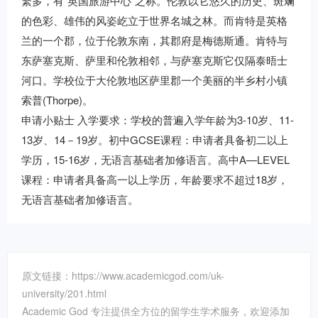
繁多，有“英国旅游中心”之称。伦敦以它悠久的历史、斑斓
的色彩、雄伟的风姿屹立于世界名城之林。而肯特是英格
兰的一个郡，位于伦敦东南，其郡府是梅德斯通。肯特与
东萨塞克斯、萨里和伦敦相邻，与萨塞克斯它仅隔泰晤士
河口。学校位于大伦敦地区萨里郡一个美丽的半乡村小镇
索普(Thorpe)。
申请小贴士 入学要求：学校的普遍入学年龄为3-10岁、11-
13岁、14－19岁。初中GCSE课程：申请者具备初二以上
学历，15-16岁，无语言基础者加修语言。高中A—LEVEL
课程：申请者具备高一以上学历，年龄要求不超过18岁，
无语言基础者加修语言。
原文链接：https://www.academicgod.com/uk-
university/201.html
Academic God 专注提供全方位的留学生学术服务，欢迎添加