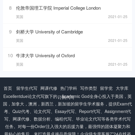
8
伦敦帝国理工学院 Imperial College London
英国
2021-01-25
9
剑桥大学 University of Cambridge
英国
2021-01-25
10
牛津大学 University of Oxford
英国
2021-01-25
首页
留学生代写
网课代修
热门学科
写作类型
留学党
大学库
Excellentdue
论文代写
旗下的：Academic God全身心投入于美国，英
订购代写
国，加拿大，澳洲，新西兰，新加坡的留学生学术服务，提供Exam代
考、Quiz代考、论文代写、Essay代写、Report代写、Assignment代
写、网课代修、数据分析、编程代写、毕业论文代写等各类学术代写
任务。对每一份Order注入强大的后援力量，最强悍的团体凝聚力和
最贴心的售后，来打造最卓越品质保障！企业级专席客服7*24在线咨