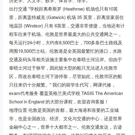
历史学、人文学、数学、体育学、理学。
出行交通 "学校距离希斯罗 (Heathrow) 机场也只有10英
里，距离盖特威克 (Gatwick) 机场 35 英里，距离皇家居住
地温莎 (Windsor) 只有 6英里，交通非常便捷，当地还有计
程车往来于机场。伦敦是世界最庞大的公共交通网之一，
每天运行24小时，大约有8,500巴士，700多条巴士路线及
周围19,500巴士站。伦敦港是全英国最繁忙的港口，水路
交通及码头等相关设施主要集中在泰晤士河沿岸。但由于
泰晤士河过于狭窄，因此较大型的船只无法进入伦敦市
区，而改在泰晤士河下游停靠，尽管如此，伦敦市区的船
只往来仍十分频繁。" 我们的留学生代写，网课代修，
exam代考服务 覆盖英格兰美式学校 TASIS The American
School in England 的大部分课程，欢迎咨询客服！
地理位置 伦敦是英国的首都，最大海港和首要的工业城
市，也是全国政治、经济、文化与交通的中心，还是世界
金融中心之一，世界十大都市之一。伦敦交通发达，古迹