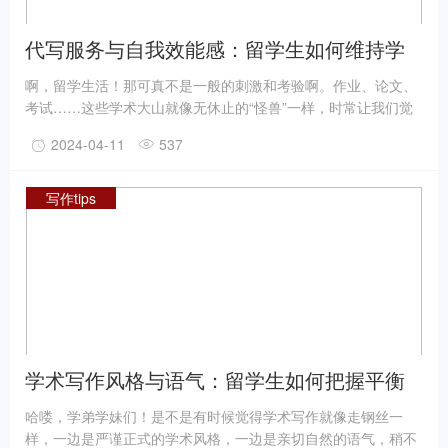
代写服务与自我效能感：留学生如何维持学
习动力
啊，留学生活！那可真不是一般的刺激和考验啊。作业、论文、
考试……这些学术大山就像无休止的“怪兽”一样，时常让我们觉
得压力重重，仿佛背负着整个宇宙的重量。特别是当写作任务如
2024-04-11
537
同潮水般汹涌而来时，你是否也曾感到自己的大脑仿佛被“冻
结”，文字功力似乎突然“离家出走”了？嘿，别焦虑，这种情况在
留学生活中其实是非常普遍的。毕竟，我们不仅要面对全新的学
写作tips
术环境，还得用非母语去表达复杂的观点和思想，这确实不是一
件容易的事儿。
学术写作风格与语气：留学生如何把握平衡
哈喽，学弟学妹们！是不是有时候觉得学术写作就像走钢丝一
样，一边是严谨正式的学术风格，一边是亲切自然的语气，稍不