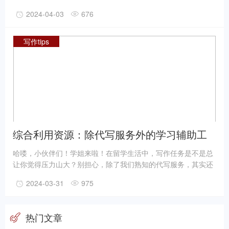
留神就可能失去平衡？嘿嘿，别担心，学姐这就来给你们传授点
2024-04-03
676
经验，让你们在学术写作的路上走得稳稳当当！
写作tips
综合利用资源：除代写服务外的学习辅助工
具介绍
哈喽，小伙伴们！学姐来啦！在留学生活中，写作任务是不是总
让你觉得压力山大？别担心，除了我们熟知的代写服务，其实还
有很多其他学习辅助工具可以帮你分担压力，提升学习效率。今
2024-03-31
975
天，学姐就来给大家揭秘这些宝藏工具，让你的学习之旅更加轻
松愉快！
热门文章