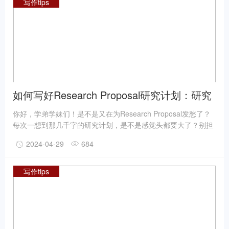
写作tips
如何写好Research Proposal研究计划：研究
计划写作的七个要素
你好，学弟学妹们！是不是又在为Research Proposal发愁了？
每次一想到那几千字的研究计划，是不是感觉头都要大了？别担
心，学哥我当年也是这么过来的，深知你们的痛苦。今天，我就
2024-04-29
684
用我丰富的留学背景和写作经验，来给大家好好讲解一下，如何
写好一篇让导师眼前一亮的研究计划！
写作tips