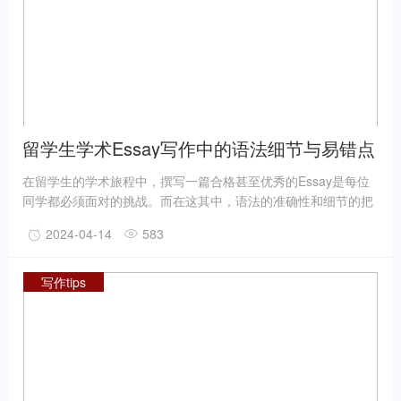
留学生学术Essay写作中的语法细节与易错点
剖析
在留学生的学术旅程中，撰写一篇合格甚至优秀的Essay是每位
同学都必须面对的挑战。而在这其中，语法的准确性和细节的把
握往往成为决定论文质量的关键因素。本文将深入分析留学生在
2024-04-14
583
Essay写作中常犯的语法错误，并提供相应的纠正建议。
写作tips