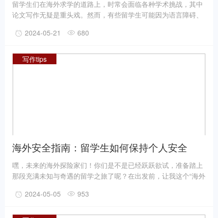
留学生们在海外求学的道路上，时常会面临各种学术挑战，其中
论文写作无疑是重头戏。然而，有些留学生可能因为语言障碍、
时间紧张或是其他原因，考虑寻求代写服务的“帮助”。但你知道
2024-05-21
680
吗，这背后隐藏着巨大的风险。今天，我们就来揭秘代写背后的
风险，并教你如何识别和避免这些陷阱。
写作tips
海外安全指南：留学生如何保持个人安全
嘿，未来的海外探险家们！你们是不是已经跃跃欲试，准备踏上
那段充满未知与奇遇的留学之旅了呢？在出发前，让我这个“海外
生存大师”给你们传授一些独家的安全秘籍吧！毕竟，在异国他
2024-05-05
953
乡，保护好自己才是最重要的呀！