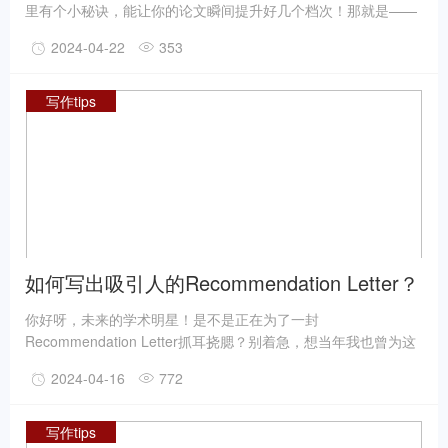
里有个小秘诀，能让你的论文瞬间提升好几个档次！那就是——
精确使用学术词汇。没错，就是这么简单却又这么有效！接下
2024-04-22
353
来，就跟着学姐一起探索这个神奇的技巧吧！
写作tips
如何写出吸引人的Recommendation Letter？
写作解析与技巧！
你好呀，未来的学术明星！是不是正在为了一封
Recommendation Letter抓耳挠腮？别着急，想当年我也曾为这
事烦恼过，不过现在我可是身经百战的“推荐信老司机”啦！来，
2024-04-16
772
坐下喝杯茶，听我慢慢给你解析如何写出让人眼前一亮的推荐
信。
写作tips