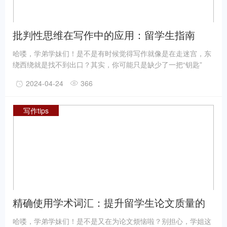
批判性思维在写作中的应用：留学生指南
哈喽，学弟学妹们！是不是有时候觉得写作就像是在走迷宫，东
绕西绕就是找不到出口？其实，你可能只是缺少了一把“钥匙”
——批判性思维。今天，学姐就来给你们送“钥匙”啦！一起看看
2024-04-24
366
批判性思维如何在写作中大显身手，让你的文章瞬间升级吧！
写作tips
精确使用学术词汇：提升留学生论文质量的
关键技巧
哈喽，学弟学妹们！是不是又在为论文烦恼啦？别担心，学姐这