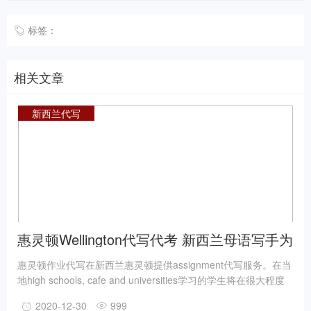
标签：
相关文章
新西兰代写
惠灵顿Wellington代写代考 新西兰母语写手为
您服务保障成绩
惠灵顿作业代写在新西兰惠灵顿提供assignment代写服务。在当
地high schools, cafe and universities学习的学生将在很大程度
上受益于我们的服务。我们了解到，学生可能必须在业余时间做
2020-12-30
999
兼职工作以维持生计，这对他们中的一些人来说，要创造平衡的