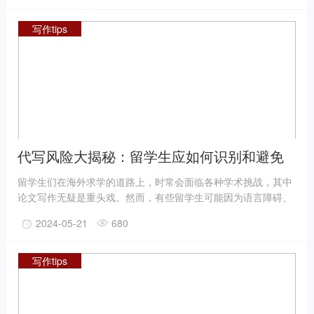
写作tips
代写风险大揭秘：留学生应如何识别和避免
留学生们在海外求学的道路上，时常会面临各种学术挑战，其中
论文写作无疑是重头戏。然而，有些留学生可能因为语言障碍、
时间紧张或是其他原因，考虑寻求代写服务的“帮助”。但你知道
2024-05-21
680
吗，这背后隐藏着巨大的风险。今天，我们就来揭秘代写背后的
风险，并教你如何识别和避免这些陷阱。
写作tips