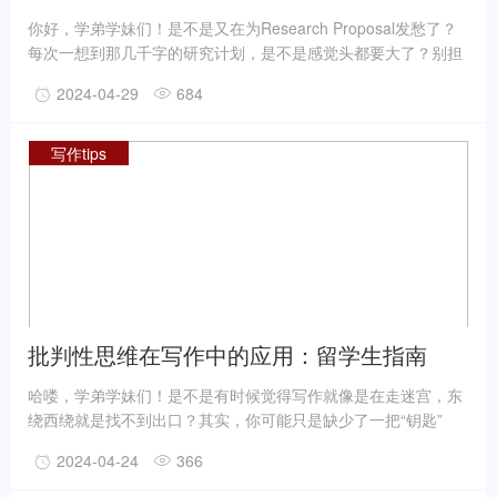
计划写作的七个要素
你好，学弟学妹们！是不是又在为Research Proposal发愁了？
每次一想到那几千字的研究计划，是不是感觉头都要大了？别担
心，学哥我当年也是这么过来的，深知你们的痛苦。今天，我就
2024-04-29
684
用我丰富的留学背景和写作经验，来给大家好好讲解一下，如何
写好一篇让导师眼前一亮的研究计划！
写作tips
批判性思维在写作中的应用：留学生指南
哈喽，学弟学妹们！是不是有时候觉得写作就像是在走迷宫，东
绕西绕就是找不到出口？其实，你可能只是缺少了一把“钥匙”
——批判性思维。今天，学姐就来给你们送“钥匙”啦！一起看看
2024-04-24
366
批判性思维如何在写作中大显身手，让你的文章瞬间升级吧！