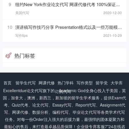
9
纽约New York作业论文代写 网课代修代考 100%保证质量可加急
美国代写
2020-12-30
10
演讲稿写作技巧分享 Presentation格式以及一些万能模板句分享
写作tips
2021-10-29
热门标签
首页
留学生代写
网课代修
热门学科
写作类型
留学党
大学库
Excellentdue
论文代写
旗下的：Academic God全身心投入于美国，英
订购代写
国，加拿大，澳洲，新西兰，新加坡的留学生学术服务，提供Exam代
考、Quiz代考、论文代写、Essay代写、Report代写、Assignment代
写、网课代修、数据分析、编程代写、毕业论文代写等各类学术代写
任务。对每一份Order注入强大的后援力量，最强悍的团体凝聚力和
最贴心的售后，来打造最卓越品质保障！企业级专席客服7*24在线咨