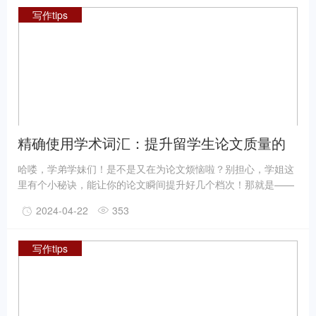
写作tips
精确使用学术词汇：提升留学生论文质量的
关键技巧
哈喽，学弟学妹们！是不是又在为论文烦恼啦？别担心，学姐这
里有个小秘诀，能让你的论文瞬间提升好几个档次！那就是——
精确使用学术词汇。没错，就是这么简单却又这么有效！接下
2024-04-22
353
来，就跟着学姐一起探索这个神奇的技巧吧！
写作tips