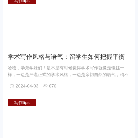
写作tips
术环境，还得用非母语去表达复杂的观点和思想，这确实不是一
件容易的事儿。
学术写作风格与语气：留学生如何把握平衡
哈喽，学弟学妹们！是不是有时候觉得学术写作就像走钢丝一
样，一边是严谨正式的学术风格，一边是亲切自然的语气，稍不
留神就可能失去平衡？嘿嘿，别担心，学姐这就来给你们传授点
2024-04-03
676
经验，让你们在学术写作的路上走得稳稳当当！
写作tips