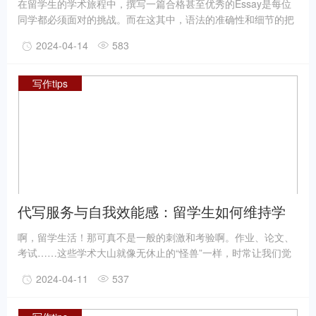
在留学生的学术旅程中，撰写一篇合格甚至优秀的Essay是每位
同学都必须面对的挑战。而在这其中，语法的准确性和细节的把
握往往成为决定论文质量的关键因素。本文将深入分析留学生在
2024-04-14
583
Essay写作中常犯的语法错误，并提供相应的纠正建议。
写作tips
代写服务与自我效能感：留学生如何维持学
习动力
啊，留学生活！那可真不是一般的刺激和考验啊。作业、论文、
考试……这些学术大山就像无休止的“怪兽”一样，时常让我们觉
得压力重重，仿佛背负着整个宇宙的重量。特别是当写作任务如
2024-04-11
537
同潮水般汹涌而来时，你是否也曾感到自己的大脑仿佛被“冻
结”，文字功力似乎突然“离家出走”了？嘿，别焦虑，这种情况在
留学生活中其实是非常普遍的。毕竟，我们不仅要面对全新的学