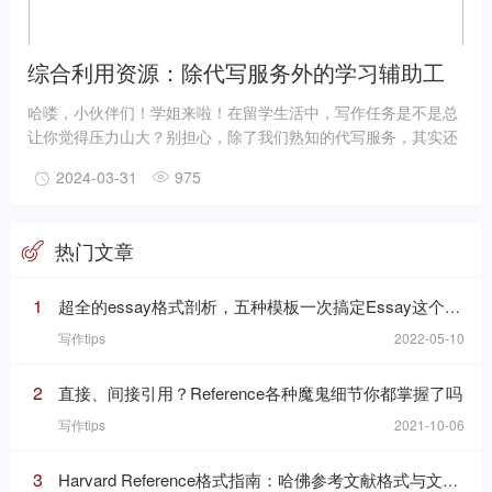
综合利用资源：除代写服务外的学习辅助工
具介绍
哈喽，小伙伴们！学姐来啦！在留学生活中，写作任务是不是总
让你觉得压力山大？别担心，除了我们熟知的代写服务，其实还
有很多其他学习辅助工具可以帮你分担压力，提升学习效率。今
2024-03-31
975
天，学姐就来给大家揭秘这些宝藏工具，让你的学习之旅更加轻
松愉快！
热门文章
1
超全的essay格式剖析，五种模板一次搞定Essay这个“八股文”
写作tips
2022-05-10
2
直接、间接引用？Reference各种魔鬼细节你都掌握了吗
写作tips
2021-10-06
3
Harvard Reference格式指南：哈佛参考文献格式与文内引用格式