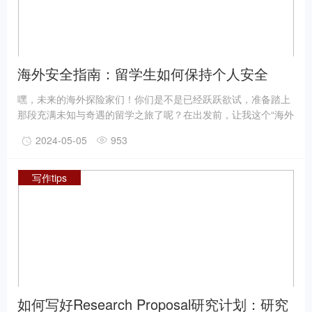
海外安全指南：留学生如何保持个人安全
嘿，未来的海外探险家们！你们是不是已经跃跃欲试，准备踏上
那段充满未知与奇遇的留学之旅了呢？在出发前，让我这个“海外
生存大师”给你们传授一些独家的安全秘籍吧！毕竟，在异国他
2024-05-05
953
乡，保护好自己才是最重要的呀！
写作tips
如何写好Research Proposal研究计划：研究