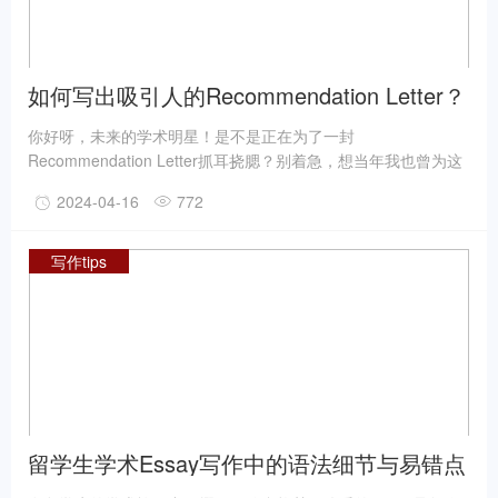
如何写出吸引人的Recommendation Letter？
写作解析与技巧！
你好呀，未来的学术明星！是不是正在为了一封
Recommendation Letter抓耳挠腮？别着急，想当年我也曾为这
事烦恼过，不过现在我可是身经百战的“推荐信老司机”啦！来，
2024-04-16
772
坐下喝杯茶，听我慢慢给你解析如何写出让人眼前一亮的推荐
信。
写作tips
留学生学术Essay写作中的语法细节与易错点
剖析