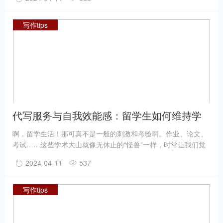
Essay写作中常犯的语法错误，并提供相应的纠正建议。
写作tips
代写服务与自我效能感：留学生如何维持学
习动力
啊，留学生活！那可真不是一般的刺激和考验啊。作业、论文、
考试……这些学术大山就像无休止的“怪兽”一样，时常让我们觉
得压力重重，仿佛背负着整个宇宙的重量。特别是当写作任务如
2024-04-11
537
同潮水般汹涌而来时，你是否也曾感到自己的大脑仿佛被“冻
结”，文字功力似乎突然“离家出走”了？嘿，别焦虑，这种情况在
留学生活中其实是非常普遍的。毕竟，我们不仅要面对全新的学
写作tips
术环境，还得用非母语去表达复杂的观点和思想，这确实不是一
件容易的事儿。