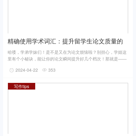
精确使用学术词汇：提升留学生论文质量的
关键技巧
哈喽，学弟学妹们！是不是又在为论文烦恼啦？别担心，学姐这
里有个小秘诀，能让你的论文瞬间提升好几个档次！那就是——
精确使用学术词汇。没错，就是这么简单却又这么有效！接下
2024-04-22
353
来，就跟着学姐一起探索这个神奇的技巧吧！
写作tips