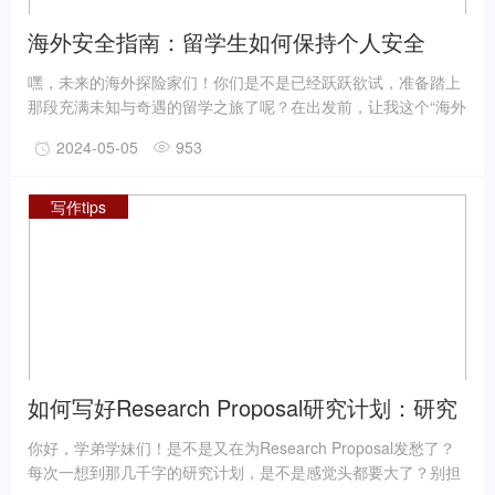
海外安全指南：留学生如何保持个人安全
嘿，未来的海外探险家们！你们是不是已经跃跃欲试，准备踏上
那段充满未知与奇遇的留学之旅了呢？在出发前，让我这个“海外
生存大师”给你们传授一些独家的安全秘籍吧！毕竟，在异国他
2024-05-05
953
乡，保护好自己才是最重要的呀！
写作tips
如何写好Research Proposal研究计划：研究
计划写作的七个要素
你好，学弟学妹们！是不是又在为Research Proposal发愁了？
每次一想到那几千字的研究计划，是不是感觉头都要大了？别担