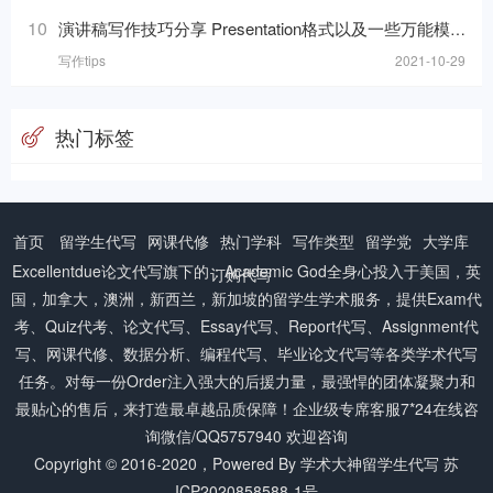
10
演讲稿写作技巧分享 Presentation格式以及一些万能模板句分享
写作tips
2021-10-29
热门标签
首页
留学生代写
网课代修
热门学科
写作类型
留学党
大学库
Excellentdue
论文代写
旗下的：Academic God全身心投入于美国，英
订购代写
国，加拿大，澳洲，新西兰，新加坡的留学生学术服务，提供Exam代
考、Quiz代考、论文代写、Essay代写、Report代写、Assignment代
写、网课代修、数据分析、编程代写、毕业论文代写等各类学术代写
任务。对每一份Order注入强大的后援力量，最强悍的团体凝聚力和
最贴心的售后，来打造最卓越品质保障！企业级专席客服7*24在线咨
询微信/QQ5757940 欢迎咨询
Copyright © 2016-2020，Powered By
学术大神留学生代写
苏
ICP2020858588-1号