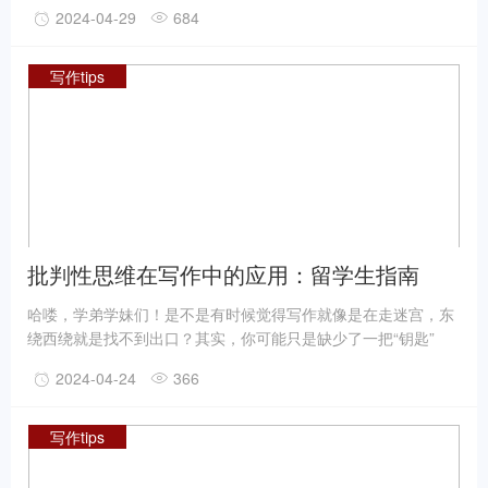
心，学哥我当年也是这么过来的，深知你们的痛苦。今天，我就
2024-04-29
684
用我丰富的留学背景和写作经验，来给大家好好讲解一下，如何
写好一篇让导师眼前一亮的研究计划！
写作tips
批判性思维在写作中的应用：留学生指南
哈喽，学弟学妹们！是不是有时候觉得写作就像是在走迷宫，东
绕西绕就是找不到出口？其实，你可能只是缺少了一把“钥匙”
——批判性思维。今天，学姐就来给你们送“钥匙”啦！一起看看
2024-04-24
366
批判性思维如何在写作中大显身手，让你的文章瞬间升级吧！
写作tips