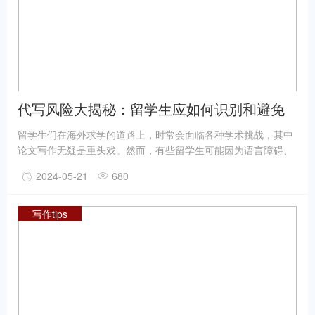
代写风险大揭秘：留学生应如何识别和避免
留学生们在海外求学的道路上，时常会面临各种学术挑战，其中
论文写作无疑是重头戏。然而，有些留学生可能因为语言障碍、
时间紧张或是其他原因，考虑寻求代写服务的“帮助”。但你知道
2024-05-21
680
吗，这背后隐藏着巨大的风险。今天，我们就来揭秘代写背后的
风险，并教你如何识别和避免这些陷阱。
写作tips