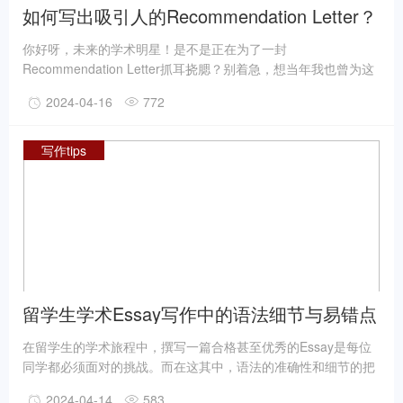
如何写出吸引人的Recommendation Letter？
写作解析与技巧！
你好呀，未来的学术明星！是不是正在为了一封
Recommendation Letter抓耳挠腮？别着急，想当年我也曾为这
事烦恼过，不过现在我可是身经百战的“推荐信老司机”啦！来，
2024-04-16
772
坐下喝杯茶，听我慢慢给你解析如何写出让人眼前一亮的推荐
信。
写作tips
留学生学术Essay写作中的语法细节与易错点
剖析
在留学生的学术旅程中，撰写一篇合格甚至优秀的Essay是每位
同学都必须面对的挑战。而在这其中，语法的准确性和细节的把
握往往成为决定论文质量的关键因素。本文将深入分析留学生在
2024-04-14
583