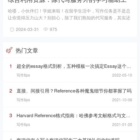
具介绍
哈喽，小伙伴们！学姐来啦！在留学生活中，写作任务是不是总
让你觉得压力山大？别担心，除了我们熟知的代写服务，其实还
有很多其他学习辅助工具可以帮你分担压力，提升学习效率。今
2024-03-31
975
天，学姐就来给大家揭秘这些宝藏工具，让你的学习之旅更加轻
松愉快！
热门文章
1
超全的essay格式剖析，五种模板一次搞定Essay这个“八股文”
写作tips
2022-05-10
2
直接、间接引用？Reference各种魔鬼细节你都掌握了吗
写作tips
2021-10-06
3
Harvard Reference格式指南：哈佛参考文献格式与文内引用格式
写作tips
2021-01-20
4
套磁信怎么写？套磁信写作三大基础礼仪你知道吗