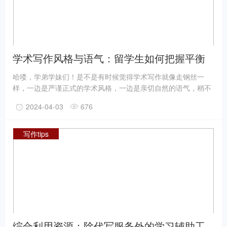
学术写作风格与语气：留学生如何把握平衡
哈喽，学弟学妹们！是不是有时候觉得学术写作就像走钢丝一
样，一边是严谨正式的学术风格，一边是亲切自然的语气，稍不
留神就可能失去平衡？嘿嘿，别担心，学姐这就来给你们传授点
2024-04-03
676
经验，让你们在学术写作的路上走得稳稳当当！
写作tips
综合利用资源：除代写服务外的学习辅助工