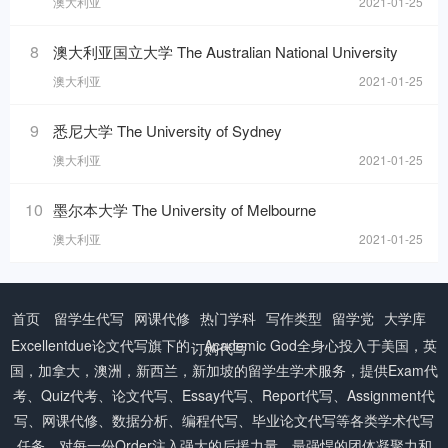
澳大利亚
2021-01-25
8
澳大利亚国立大学 The Australian National University
澳大利亚
2021-01-25
9
悉尼大学 The University of Sydney
澳大利亚
2021-01-25
10
墨尔本大学 The University of Melbourne
澳大利亚
2021-01-25
首页
留学生代写
网课代修
热门学科
写作类型
留学党
大学库
Excellentdue
论文代写
旗下的：Academic God全身心投入于美国，英
订购代写
国，加拿大，澳洲，新西兰，新加坡的留学生学术服务，提供Exam代
考、Quiz代考、论文代写、Essay代写、Report代写、Assignment代
写、网课代修、数据分析、编程代写、毕业论文代写等各类学术代写
任务。对每一份Order注入强大的后援力量，最强悍的团体凝聚力和