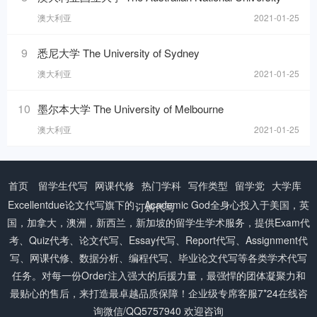
澳大利亚
2021-01-25
9
悉尼大学 The University of Sydney
澳大利亚
2021-01-25
10
墨尔本大学 The University of Melbourne
澳大利亚
2021-01-25
首页
留学生代写
网课代修
热门学科
写作类型
留学党
大学库
Excellentdue
论文代写
旗下的：Academic God全身心投入于美国，英
订购代写
国，加拿大，澳洲，新西兰，新加坡的留学生学术服务，提供Exam代
考、Quiz代考、论文代写、Essay代写、Report代写、Assignment代
写、网课代修、数据分析、编程代写、毕业论文代写等各类学术代写
任务。对每一份Order注入强大的后援力量，最强悍的团体凝聚力和
最贴心的售后，来打造最卓越品质保障！企业级专席客服7*24在线咨
询微信/QQ5757940 欢迎咨询