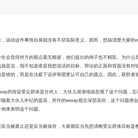
，说动这件事情自身就没有不切实际意义。因而，想搞清楚大家的es
学生会觉得对方的观点毫无根据，他们提出的例子也不精彩。为什么
也就是说，我不知道谁是我想说话的目标。辩论的正面和背面没有对
的是错的，而是在法庭下说评审团更认可自己的观点。因此，获胜者
 Essay的假设受众群体是任何人，大伙儿渐渐地就忽视了这个问题，
随着大伙儿年纪的提高，所作的essay观念深层高些，这个问题便
一例来表明这个问题。
是应当被废止还是应当被保存，大家都应当先想清晰受众群体目标是