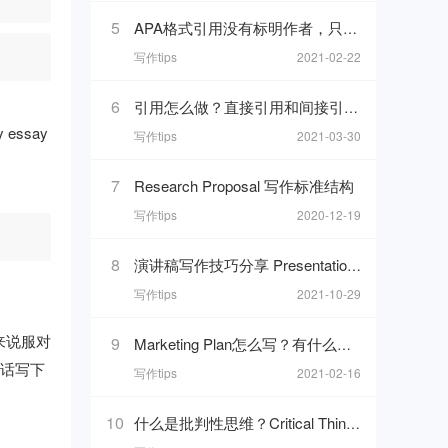
5
APA格式引用没有标明作者，只有组织和最新更新时间的网页，在reference list里要怎么写
写作tips
2021-02-22
6
引用怎么做？直接引用和间接引用使用方法
essay
写作tips
2021-03-30
7
Research Proposal 写作标准结构
写作tips
2020-12-19
8
演讲稿写作技巧分享 Presentation格式以及一些万能模板句分享
写作tips
2021-10-29
来说服对
9
Marketing Plan怎么写？有什么写点？我们做市场计划的目的是什么呢？
的话写下
写作tips
2021-02-16
10
什么是批判性思维？Critical Thinking写作技巧解析