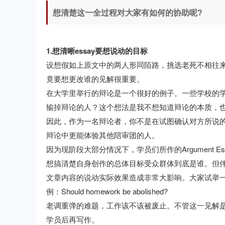
想清楚这一全过程对大家有如何的协助呢?
1.想清晰essay要想说动的目标
设想假如上原文中的两人形同陌路，挑选老死不相往来
竟要想更改谁的见解很重要。
在大学里举行的辩论是一个很好的例子。一些学校的
输掉辩论的人？这个想法是我不想知道辩论的本质，
因此，作为一名辩论者，你不是在试图确认对方所说
辩论中更能体验其他陪审团的人。
因为现阶段大部分情况下，学员们所作的Argument
想搞清楚自身创作的总体目标受众群体到底是谁。但伴
文章内容的说动实际效果造成非常大影响。大家试举
例：Should homework be abolished?
老调重弹的难题，工作该不该被废止。不管这一见解
学员后再写作。