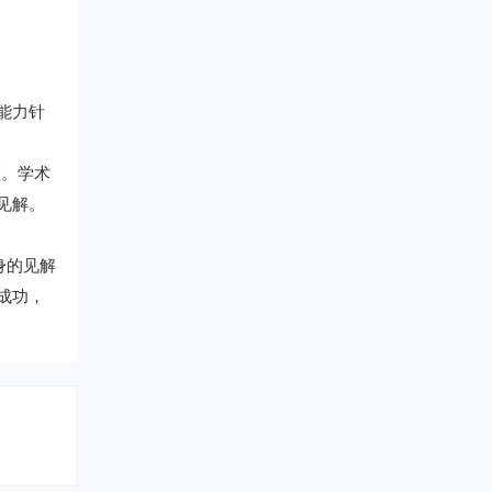
作能力针
频。学术
见解。
身的见解
得成功，