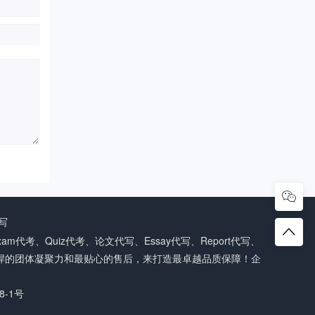
写
代考、Quiz代考、论文代写、Essay代写、Report代写、
最强悍的团体凝聚力和最贴心的售后，来打造最卓越品质保障！企
8-1号