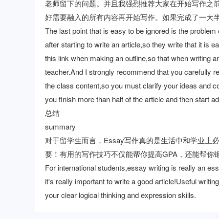
老师留下的问题。并且我强烈推荐大家在开始写作之
好需要融入的所有内容再开始写作。如果完成了一大
The last point that is easy to be ignored is the problem
after starting to write an article,so they write that it i
this link when making an outline,so that when writing an
teacher.And I strongly recommend that you carefully r
the class content,so you must clarify your ideas and com
you finish more than half of the article and then start a
总结
summary
对于留学生而言，Essay写作真的是生活中和学业上必
要！有用的写作技巧不仅能帮你提高GPA，还能帮你
For international students,essay writing is really an ess
it's really important to write a good article!Useful wri
your clear logical thinking and expression skills.