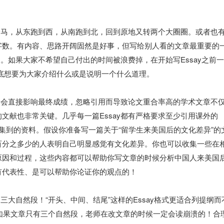
缰野马，从东跑到西，从南跑到北，回到原地又转两个大圈圈。或者也
字数。有内容、思路开阔固然是好事，但写给别人看的文章最重要的
的。如果大家不希望自己付出的时间被浪费掉，在开始写Essay之前
底想要为大家介绍什么或是说明一个什么道理。
引用会直接影响最终成绩，忽略引用而导致论文重合率高的学术文章不
文献也非常关键。几乎每一篇Essay都有严格要求至少引用课外的
候所收集到的资料。假设你准备写一篇关于“留学生来美国后的文化差异”的
百分之多少的人表明自己明显感觉有文化差异。你也可以收集一些在
原因和过程，这些内容都可以帮助你写文章的时候分析中国人来美国
有代表性、是可以帮助你论证你的观点的！
三大自然段！“开头、中间、结尾”这样的Essay格式更适合列提纲而
以如果文章只有三个自然段，老师在改文章的时候一定会读崩溃的！合