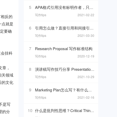
5
APA格式引用没有标明作者，只有组织和最新更新时间的网页，在reference list里要怎么写
写作tips
2021-02-22
有相反的
一点就是
6
引用怎么做？直接引用和间接引用使用方法
一定要确
写作tips
2021-03-30
7
Research Proposal 写作标准结构
仅会挂科
写作tips
2020-12-19
文章，
8
演讲稿写作技巧分享 Presentation格式以及一些万能模板句分享
相关领域
写作tips
2021-10-29
后的文化
9
Marketing Plan怎么写？有什么写点？我们做市场计划的目的是什么呢？
写作tips
2021-02-16
不是写
10
什么是批判性思维？Critical Thinking写作技巧解析
理的分