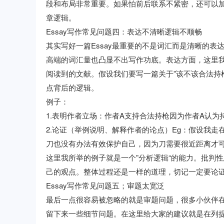
段和布局非常重要。如果怕前后联系不紧密，还可以
章逻辑。
Essay写作常见问题四：表达不清晰逻辑不顺畅
其实写好一篇Essay最重要的不是词汇而是清晰的
高端的词汇量也凸显不出写作功底。表达方面，这里
阅读到的文献。假设我们要写一篇关于”该不该合法持
点背后的逻辑。
例子：
1.表明作者立场：作者A支持合法持枪因为作者A认
2.论证（举例说明、解释作者的论点）Eg：假设我
刀也没有办法有效保护自己，因为刀需要很近距离才
这里我所举的例子就是一个”分析逻辑“的能力。批判
己的观点。整体过程还是一样的道理，切记一定要论
Essay写作常见问题五；审题太宽泛
最后一点很容易被忽略的就是审题问题，很多小伙伴
留下来一些细节问题。在这里给大家的建议就是在列