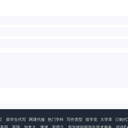
页
留学生代写
网课代修
热门学科
写作类型
留学党
大学库
订购代
投入于美国，英国，加拿大，澳洲，新西兰，新加坡的留学生学术服务，提供Exam