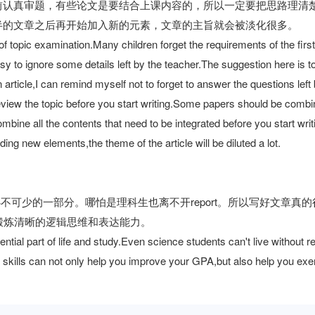
前认真审题，有些论文是要结合上课内容的，所以一定要把思路理清
半的文章之后再开始加入新的元素，文章的主旨就会被淡化很多。
 of topic examination.Many children forget the requirements of the first
s easy to ignore some details left by the teacher.The suggestion here is t
 article,I can remind myself not to forget to answer the questions left
eview the topic before you start writing.Some papers should be combi
bine all the contents that need to be integrated before you start writi
dding new elements,the theme of the article will be diluted a lot.
不可少的一部分。哪怕是理科生也离不开report。所以写好文章真的
锻炼清晰的逻辑思维和表达能力。
ential part of life and study.Even science students can't live without r
ting skills can not only help you improve your GPA,but also help you exe