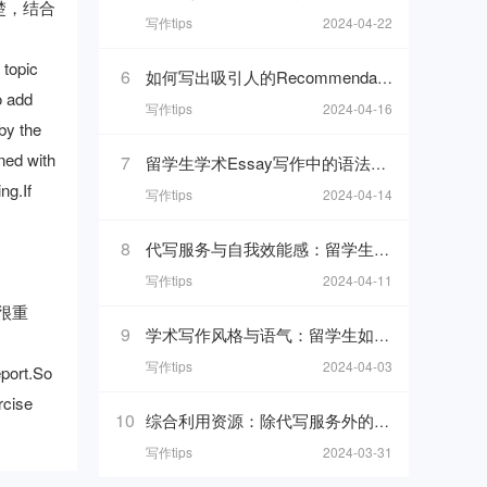
楚，结合
写作tips
2024-04-22
 topic
6
如何写出吸引人的Recommendation Letter？写作解析与技巧！
o add
写作tips
2024-04-16
 by the
ned with
7
留学生学术Essay写作中的语法细节与易错点剖析
ng.If
写作tips
2024-04-14
8
代写服务与自我效能感：留学生如何维持学习动力
写作tips
2024-04-11
很重
9
学术写作风格与语气：留学生如何把握平衡
写作tips
2024-04-03
eport.So
rcise
10
综合利用资源：除代写服务外的学习辅助工具介绍
写作tips
2024-03-31