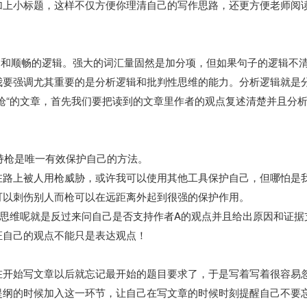
加上小标题，这样不仅方便你理清自己的写作思路，还更方便老师阅
表达和顺畅的逻辑。强大的词汇量固然是加分项，但如果句子的逻辑不
我要强调尤其重要的是分析逻辑和批判性思维的能力。分析逻辑就是
枪“的文章，首先我们要把读到的文章里作者的观点复述清楚并且分
为持枪是唯一有效保护自己的方法。
走在路上被人用枪威胁，或许我可以使用其他工具保护自己，但哪怕是
可以刺伤别人而枪可以在远距离外起到很强的保护作用。
性思维呢就是反过来问自己是否支持作者A的观点并且给出原因和证据
证自己的观点不能只是表达观点！
在开始写文章以后就忘记最开始的题目要求了，于是写着写着很容易
提纲的时候加入这一环节，让自己在写文章的时候时刻提醒自己不要