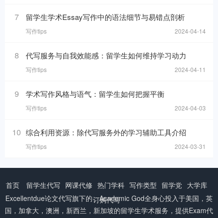
7
留学生学术Essay写作中的语法细节与易错点剖析
写作tips
2024-04-14
8
代写服务与自我效能感：留学生如何维持学习动力
写作tips
2024-04-11
9
学术写作风格与语气：留学生如何把握平衡
写作tips
2024-04-03
10
综合利用资源：除代写服务外的学习辅助工具介绍
写作tips
2024-03-31
首页
留学生代写
网课代修
热门学科
写作类型
留学党
大学库
Excellentdue
论文代写
旗下的：Academic God全身心投入于美国，英
订购代写
国，加拿大，澳洲，新西兰，新加坡的留学生学术服务，提供Exam代