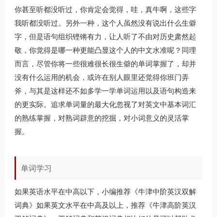
你甚至听都没听过，你肯定会觉得，哇，真牛啊，这些字
我听都没听过。另外一种，这个人虽然没有说出什么生僻
字，但是语句组织铿锵有力，让人听了不由对历史肃然起
敬，你觉得是哪一种更能凸显这个人的中文水准呢？同理
而言，尽管你将一些很难很长很生僻的单词掌握了，却并
没有什么运用的机会，或许在别人眼里还觉得你班门弄
斧，与其是这样还不如多学一学单词运用以及语句构造来
的更实际。追求单词量的最大化忽视了对英文中基本词汇
的熟练掌握，对熟词辟意的挖掘，对小词意义的灵活掌
握。
单词学习
如果英语水平在中高以下，小编推荐《牛津中阶英汉双解
词典》如果英文水平在中高及以上，推荐《牛津高阶英汉