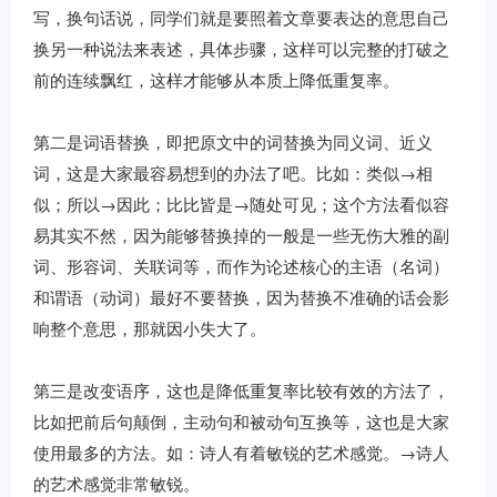
写，换句话说，同学们就是要照着文章要表达的意思自己
换另一种说法来表述，具体步骤，这样可以完整的打破之
前的连续飘红，这样才能够从本质上降低重复率。
第二是词语替换，即把原文中的词替换为同义词、近义
词，这是大家最容易想到的办法了吧。比如：类似→相
似；所以→因此；比比皆是→随处可见；这个方法看似容
易其实不然，因为能够替换掉的一般是一些无伤大雅的副
词、形容词、关联词等，而作为论述核心的主语（名词）
和谓语（动词）最好不要替换，因为替换不准确的话会影
响整个意思，那就因小失大了。
第三是改变语序，这也是降低重复率比较有效的方法了，
比如把前后句颠倒，主动句和被动句互换等，这也是大家
使用最多的方法。如：诗人有着敏锐的艺术感觉。→诗人
的艺术感觉非常敏锐。