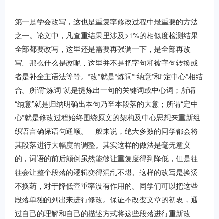
第一是学会改写，这也是重复率修改过程中最重要的方法
之一。论文中，凡查重结果里涉及>1%的相似度检测结果
全部都要改写，这里还是需要再强调一下，是全部再改
写。那么什么是改呢，这里并不是把字句和被字句转换或
者是补全主语法等等。“改”就是“炼词”“纳意”和“定中心”相结
合。所谓“炼词”就是提炼出一句的关键词或中心词；所谓
“纳意”就是归纳明确出本句乃至本段落的大意；所谓“定中
心”就是修改过程始终围绕原文的架构及中心思想来重新组
织语言确保语句通顺。一般来说，绝大多数的同学都会将
其段落进行大幅度的调整。其实这样的做法是毫无意义
的，词语的前后颠倒虽然能够让重复度得到降低，但是往
往会让整个段落的逻辑变得混乱不堪。这样的改写是换汤
不换药，对于降低查重率没有作用的。同学们可以把这些
段落单独的列出来进行修改。保证不改变文章的初衷，通
过自己的理解和自己的描述方式将这些段落进行重新改