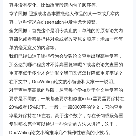
容并没有变化。比如改变段落内句子顺序等。
章节照搬:照搬或者基本照搬他人作品的某一章或几章内
容，这种情况在dissertation中发生尤为频繁。
全文照搬：首先这个是明令禁止的：单纯的将原有论文内
容简化或者替换描述对象或者改变原文顺序；增加一些简
单的毫无意义的内容等。
我们已经知道了哪些行为会导致论文查重出现高重复率，
那么达到哪种程度才不算高重复率呢？或者说论文查重的
重复率低于多少才合适呢？我们又该怎样降低重复率呢？
在下文中，DueWriting论文的小编会和大家一一说明。
对于查重率高低的界限，尽管每个学校对于全文重复率的
要求是不同的，一般都会要求相似度index需要需要保持在
20%或者15%以下。一般，一篇3000字的论文，它的查重
率最好保持在15左右。高于这个数字，存在长句或段落重
复时那么完全可以通过一些合适的方法来进行，这里，
DueWriting论文小编推荐几个操作性较高的小技巧。