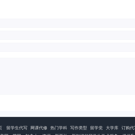
页
留学生代写
网课代修
热门学科
写作类型
留学党
大学库
订购代