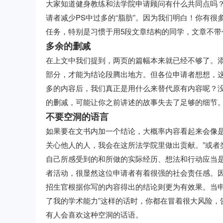
大家知道健身教练和法学院申请顾问有什么共同点吗？
请者减少PS中过多的“脂肪”。因为我们明白！你有
任务，特别是习惯于用5段文章结构的同学，文章不带
多余的删减
在上文中我们提到，两页的篇幅本来就已经不够了。添
部分，才能为结论段腾出地方。但各位申请者想想，这
多的内容后，我们真正是用什么来替代原有内容呢？没
的删减，可能让你之前讲述的故事失去了足够的细节
不要空洞的语言
如果要在文书内加一个结论，大概率内容看起来会像是
关心他人的人，我会在这所法学院里做出贡献。”或者类似的结
自己所感受到的和所做的实际经历、想法和行动应当
者活动，很显然这位申请者有着很强的社会责任感。
招生官根据你写的内容得出的结论则更为有效果。当申
了我的学术能力”这样的话时，你都在冒着很大风险，
有人会喜欢这种空洞的话语。