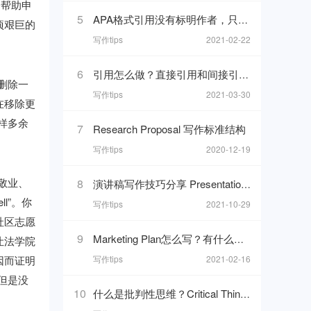
会帮助申
5
APA格式引用没有标明作者，只有组织和最新更新时间的网页，在reference list里要怎么写
项艰巨的
写作tips
2021-02-22
6
引用怎么做？直接引用和间接引用使用方法
删除一
写作tips
2021-03-30
在移除更
样多余
7
Research Proposal 写作标准结构
写作tips
2020-12-19
敬业、
8
演讲稿写作技巧分享 Presentation格式以及一些万能模板句分享
l”。你
写作tips
2021-10-29
社区志愿
9
Marketing Plan怎么写？有什么写点？我们做市场计划的目的是什么呢？
让法学院
因而证明
写作tips
2021-02-16
但是没
10
什么是批判性思维？Critical Thinking写作技巧解析