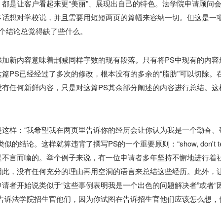
都是让客户看起来更“美丽”、展现出自己的特色。法学院申请顾问
很多话想对学校说，并且需要用短短两页的篇幅来容纳一切。但这是一
个结论总觉得缺了些什么。
加新内容意味着删减同样字数的现有段落。只有将PS中现有的内容
篇PS已经经过了多次的修改，根本没有的多余的“脂肪”可以切除。
有任何新鲜内容，只是对这篇PS其余部分阐述的内容进行总结。这
。
这样：“我希望我在两页里告诉你的经历会让你认为我是一个勤奋、
论。这样就算违背了撰写PS的一个重要原则：“show, don't tel
是不言而喻的。举个例子来说，有一位申请者多年坚持不懈地进行着
因此，没有任何充分的理由再用空洞的语言来总结这些经历。此外，
请者开始说类似于“这些事例表明我是一个出色的问题解决者”或者“
告诉法学院招生官他们，因为你试图在告诉招生官他们应该怎么想，