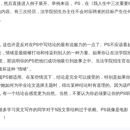
西，然后直接进入例子展开。举例来说， PS，在《我人生中三次重要
的内容。有三次经历，法学院招生办主任不会对应聘者的目标产生任
。
，这也许是反对在PS中写结论的最有说服力的一点了。PS不应该看
说，情绪是最能够打动和传染到别人的一种力量。如果你让在法学院
觉，那说明你的PS把他们成功地吸引到故事之中。当法学院招生官
这种 “情绪” 。
篇PS都适用。在某些情况下，结论是完全可以接受的，特别是如果
他/她如何为毕业论文选择主题时，得出某种结论时有道理的。因为该P
，有一个结论会感觉更为自然。当然，不要认为你必须要让你的PS
很多学习英文写作的同学对于5段文章结构过于依赖。PS就像是电影
。！