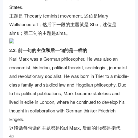
States.
主题是 Theearly feminist movement, 述位是Mary
Wollstonecraft；然后下一段的主题就是 She，述位是
aims；第三句的主题是aims。
2.2. 前一句的主位和后一句的是一样的
Karl Marx was a German philosopher. He was also an
economist, historian, political theorist, sociologist, journalist
and revolutionary socialist. He was born in Trier to a middle-
class family and studied law and Hegelian philosophy. Due
to his political publications, Marx became stateless and
lived in exile in London, where he continued to develop his
thought in collaboration with German thinker Friedrich
Engels.
这段话每句话的主题都是Karl Marx, 后面的He都是指代
他。