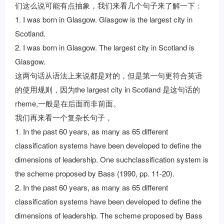
们这么说可能有点抽象，我们来看几个句子来了解一下：
1. I was born in Glasgow. Glasgow is the largest city in
Scotland.
2. I was born in Glasgow. The largest city in Scotland is
Glasgow.
这两句话从语法上来说都是对的，但是第一句更符合英语
的使用规则，因为the largest city in Scotland 是这句话的
rheme,一般是在后面而非前面。
我们再来看一个复杂长句子，
1. In the past 60 years, as many as 65 different
classiﬁcation systems have been developed to deﬁne the
dimensions of leadership. One suchclassiﬁcation system is
the scheme proposed by Bass (1990, pp. 11-20).
2. In the past 60 years, as many as 65 different
classiﬁcation systems have been developed to deﬁne the
dimensions of leadership. The scheme proposed by Bass