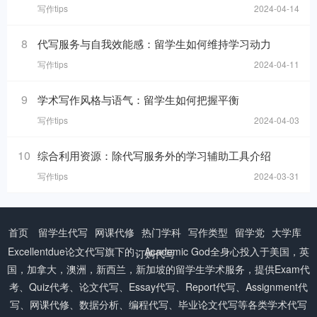
写作tips
2024-04-14
8
代写服务与自我效能感：留学生如何维持学习动力
写作tips
2024-04-11
9
学术写作风格与语气：留学生如何把握平衡
写作tips
2024-04-03
10
综合利用资源：除代写服务外的学习辅助工具介绍
写作tips
2024-03-31
首页
留学生代写
网课代修
热门学科
写作类型
留学党
大学库
Excellentdue
论文代写
旗下的：Academic God全身心投入于美国，英
订购代写
国，加拿大，澳洲，新西兰，新加坡的留学生学术服务，提供Exam代
考、Quiz代考、论文代写、Essay代写、Report代写、Assignment代
写、网课代修、数据分析、编程代写、毕业论文代写等各类学术代写