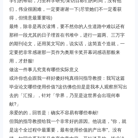
学们的帮助，乃至科学研究/采访目标们的时间，没有他
们，伟业很困难，一定要谢谢一下(尽管她们不一定看获
得，但情意最重要啦)
最终，除非是再次读博，要不然你的人生道路中难以还有
那样一段尤其的日子埋首在书堆中，进行一篇两、三万字
的期刊论文，还用英文写的，说实话，这简直个造就，一
定要把非常感谢那一页作为奥斯卡奖开幕词感语那般来
用，才舒服!
做这一件事儿究竟有哪些实际意义
或许你也会跟我一样好傻好纯真得问指导教授：我写这篇
毕业论文哪些使用价值?这仿佛也但是是我本人观察所写出
去的「汇报」，针对「学界，乃至是这世界会出现何奉
献?」
亲爱的的，回答是：确实不容易有哪些奉献!
但我的指导教授给我一个非常好的原因。他说道，"你，就
是这个全过程中最重要，最有使用价值的产出率"。没有