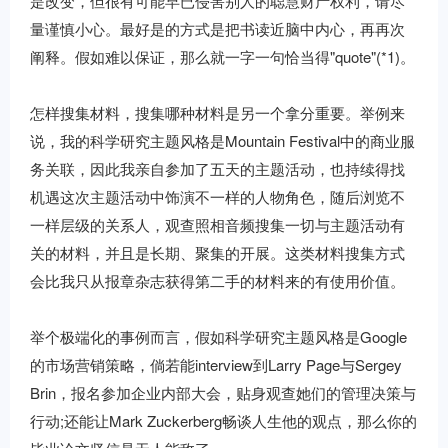
是改变，但很有可能早已侵害别人的聪慧财产权利，请尽
量谨慎小心。最好是的方式是把书读近脑中内心，再再次
阐释。假如难以保证，那么就一字一句恰当得"quote"(*1)。
怎样搜集材料，搜集哪种材料是另一个拿分重要。举例来
说，我的科学研究主题风格是Mountain Festival中的商业服
务关联，因此我亲自参加了五天的主题活动，也持续得找
机遇这次主题活动中饰演不一样的人物角色，随后浏览不
一样层级的关系人，观查照相音频搜集一切与主题活动有
关的材料，并且是长期、聚集的开展。这类材料搜集方式
会比我只从报章杂志获得第二手的材料来的有使用价值。
举个极端化的事例而言，假如科学研究主题风格是Google
的市场营销策略，倘若能interview到Larry Page与Sergey
Brin，报名参加企业内部大会，贴身观查她们的管理决策与
行动;还能让Mark Zuckerberg畅谈人生他的观点，那么你的