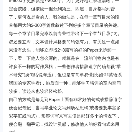
5-6000字更多就是7-8000字。为了更好地让条理清晰，一
定会按段，但按段一但分到第三、四层，自身都写到昏
了，更何况是看的人。我的做法是，在每一章节目录的段
首都用大约2-300字篇数叙述下列好多个章节目录的关键。
每一个章节目录完毕以前专业性带出下一个章节目录(*2)。
叙述要立即，文本设计风格要简约强有力。有关这一点如
果没有念头，能够立即找2~3篇写的好的Paper来拆卸一
下，看一下他人怎么写的。就算是在一流的刊物内也是有
许多不一样的写作风格，一些创作者措辞遣字的确都很”学
术研究”(换句话说晦涩)，但也是有简单易懂(比如:非英语系
我国的专家学者)，挑后面一种，能够学习培训的室内空间
较多，读起来也较轻轻松松。
自己的方式是每见到Paper上面有非常好的句式或措辞遣字
便会记笔记，当写毕业论文写到肠枯思竭(或者要想丰富多
彩字汇或句式)，形容词写来写去便是那好多个的情况下，
便会翻一翻手记，找设计灵感，修改他人的好看句式来用