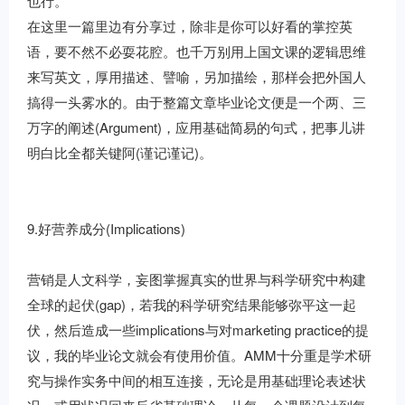
也行。
在这里一篇里边有分享过，除非是你可以好看的掌控英
语，要不然不必耍花腔。也千万别用上国文课的逻辑思维
来写英文，厚用描述、譬喻，另加描绘，那样会把外国人
搞得一头雾水的。由于整篇文章毕业论文便是一个两、三
万字的阐述(Argument)，应用基础简易的句式，把事儿讲
明白比全都关键阿(谨记谨记)。
9.好营养成分(Implications)
营销是人文科学，妄图掌握真实的世界与科学研究中构建
全球的起伏(gap)，若我的科学研究结果能够弥平这一起
伏，然后造成一些implications与对marketing practice的提
议，我的毕业论文就会有使用价值。AMM十分重是学术研
究与操作实务中间的相互连接，无论是用基础理论表述状