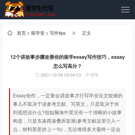
首页
>
留学党
>
写作tips
正文
12个讲故事步骤改善你的留学essay写作技巧，essay
怎么写高分？
2021-10-09 03:04:53
973
Essay创作，一定要会讲故事才行写毕业论文较难的
事儿不取决于读参考文献、写英文，只是取决于你
到底想说什么?假如脑海中里没有一个清晰的小故事
构造，只是东凑西凑叠床架屋(参考文献这里引入一
点，材料那里抄上一句)，无论堆得多大最终一定会