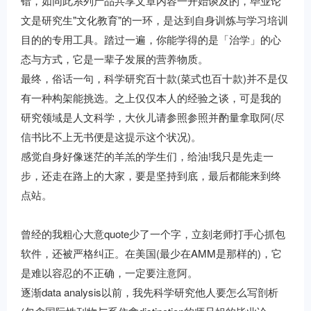
错，如同此系列产品共享文章内容一开始谈及的，毕业论
文是研究生"文化教育"的一环，是达到自身训炼与学习培训
目的的专用工具。踏过一遍，你能学得的是「治学」的心
态与方式，它是一辈子发展的营养物质。
最终，俗话一句，科学研究百十款(菜式也百十款)并不是仅
有一种构架能挑选。之上仅仅本人的经验之谈，可是我的
研究领域是人文科学，大伙儿请参照参照并酌量拿取阿(尽
信书比不上无书便是这提示这个状况)。
感觉自身好像迷茫的羊羔的学生们，给油!我只是先走一
步，还走在路上的大家，要是坚持到底，最后都能来到终
点站。
曾经的我粗心大意quote少了一个字，立刻老师打手心抓包
软件，还被严格纠正。在美国(最少在AMM是那样的)，它
是难以容忍的不正确，一定要注意阿。
逐渐data analysis以前，我先科学研究他人要怎么写剖析