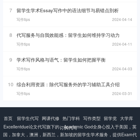
7
留学生学术Essay写作中的语法细节与易错点剖析
写作tips
2024-04-14
8
代写服务与自我效能感：留学生如何维持学习动力
写作tips
2024-04-11
9
学术写作风格与语气：留学生如何把握平衡
写作tips
2024-04-03
10
综合利用资源：除代写服务外的学习辅助工具介绍
写作tips
2024-03-31
首页
留学生代写
网课代修
热门学科
写作类型
留学党
大学库
Excellentdue
论文代写
旗下的：Academic God全身心投入于美国，英
订购代写
国，加拿大，澳洲，新西兰，新加坡的留学生学术服务，提供Exam代