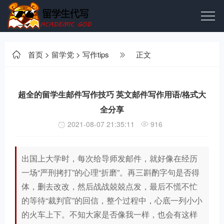
首页
>
留学党
>
写作tips
正文
超全的留学生邮件写作技巧 英文邮件写作用语/格式大
全分享
2021-08-07 21:35:11
916
出国上大学时，每次给导师发邮件，就好像在经历
一场“严刑拷打”的心理“折磨”。再三斟酌字句是否得
体，删去改改，然后战战兢兢点发，最后不慌不忙
的等待“裁判官”的回信，整个过程中，心底一列小小
的火车上下。不知大家是否像我一样，也会有这样