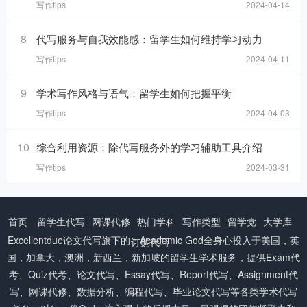
写作tips
2024-04-14
8
代写服务与自我效能感：留学生如何维持学习动力
写作tips
2024-04-11
9
学术写作风格与语气：留学生如何把握平衡
写作tips
2024-04-03
10
综合利用资源：除代写服务外的学习辅助工具介绍
写作tips
2024-03-31
首页
留学生代写
网课代修
热门学科
写作类型
留学党
大学库
Excellentdue
论文代写
旗下的：Academic God全身心投入于美国，英
订购代写
国，加拿大，澳洲，新西兰，新加坡的留学生学术服务，提供Exam代
考、Quiz代考、论文代写、Essay代写、Report代写、Assignment代
写、网课代修、数据分析、编程代写、毕业论文代写等各类学术代写