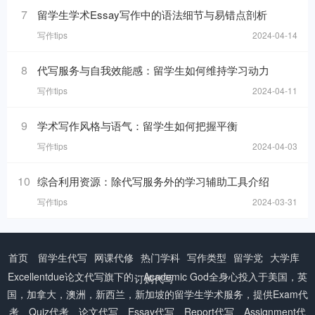
7
留学生学术Essay写作中的语法细节与易错点剖析
写作tips
2024-04-14
8
代写服务与自我效能感：留学生如何维持学习动力
写作tips
2024-04-11
9
学术写作风格与语气：留学生如何把握平衡
写作tips
2024-04-03
10
综合利用资源：除代写服务外的学习辅助工具介绍
写作tips
2024-03-31
首页
留学生代写
网课代修
热门学科
写作类型
留学党
大学库
Excellentdue
论文代写
旗下的：Academic God全身心投入于美国，英
订购代写
国，加拿大，澳洲，新西兰，新加坡的留学生学术服务，提供Exam代
考、Quiz代考、论文代写、Essay代写、Report代写、Assignment代