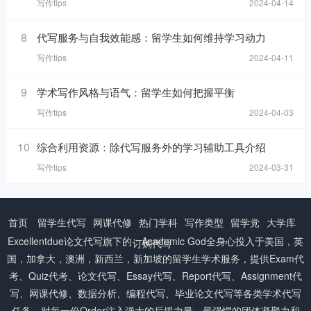
写作tips
2024-04-14
8
代写服务与自我效能感：留学生如何维持学习动力
写作tips
2024-04-11
9
学术写作风格与语气：留学生如何把握平衡
写作tips
2024-04-03
10
综合利用资源：除代写服务外的学习辅助工具介绍
写作tips
2024-03-31
首页
留学生代写
网课代修
热门学科
写作类型
留学党
大学库
Excellentdue
论文代写
旗下的：Academic God全身心投入于美国，英
订购代写
国，加拿大，澳洲，新西兰，新加坡的留学生学术服务，提供Exam代
考、Quiz代考、论文代写、Essay代写、Report代写、Assignment代
写、网课代修、数据分析、编程代写、毕业论文代写等各类学术代写
任务。对每一份Order注入强大的后援力量，最强悍的团体凝聚力和