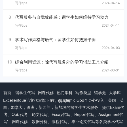
写作tips
2024-04-14
8
代写服务与自我效能感：留学生如何维持学习动力
写作tips
2024-04-11
9
学术写作风格与语气：留学生如何把握平衡
写作tips
2024-04-03
10
综合利用资源：除代写服务外的学习辅助工具介绍
写作tips
2024-03-31
首页
留学生代写
网课代修
热门学科
写作类型
留学党
大学库
Excellentdue
论文代写
旗下的：Academic God全身心投入于美国，英
订购代写
国，加拿大，澳洲，新西兰，新加坡的留学生学术服务，提供Exam代
考、Quiz代考、论文代写、Essay代写、Report代写、Assignment代
写、网课代修、数据分析、编程代写、毕业论文代写等各类学术代写