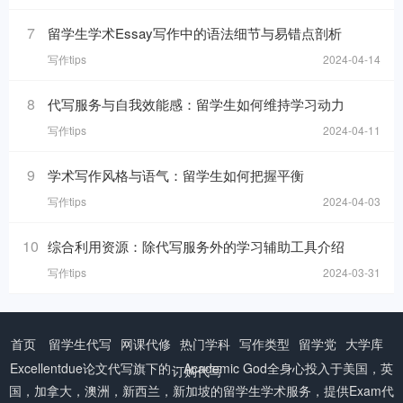
7
留学生学术Essay写作中的语法细节与易错点剖析
写作tips
2024-04-14
8
代写服务与自我效能感：留学生如何维持学习动力
写作tips
2024-04-11
9
学术写作风格与语气：留学生如何把握平衡
写作tips
2024-04-03
10
综合利用资源：除代写服务外的学习辅助工具介绍
写作tips
2024-03-31
首页
留学生代写
网课代修
热门学科
写作类型
留学党
大学库
Excellentdue
论文代写
旗下的：Academic God全身心投入于美国，英
订购代写
国，加拿大，澳洲，新西兰，新加坡的留学生学术服务，提供Exam代