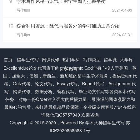
9
学术写作风格与语气：留学生如何把握平衡
写作tips
2024-04-03
10
综合利用资源：除代写服务外的学习辅助工具介绍
写作tips
2024-03-31
首页
留学生代写
网课代修
热门学科
写作类型
留学党
大学库
Excellentdue
论文代写
旗下的：Academic God全身心投入于美国，英
订购代写
国，加拿大，澳洲，新西兰，新加坡的留学生学术服务，提供Exam代
考、Quiz代考、论文代写、Essay代写、Report代写、Assignment代
写、网课代修、数据分析、编程代写、毕业论文代写等各类学术代写
任务。对每一份Order注入强大的后援力量，最强悍的团体凝聚力和
最贴心的售后，来打造最卓越品质保障！企业级专席客服7*24在线咨
询微信/QQ5757940 欢迎咨询
Copyright © 2016-2020，Powered By
学术大神留学生代写
苏
ICP2020858588-1号