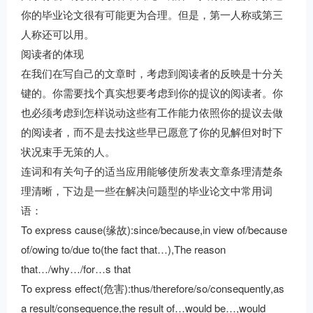
你的毕业论文很有可能更为合理。但是，第一人称或第三
人称还可以用。
阅读者的体现
在我们在写自己的文章时，考虑到阅读者的反映是十分关
键的。你需要找个真实想要考虑到你的提议的阅读者。你
也必须考虑到怎样说动这些有工作能力依照你的提议去做
的阅读者，而不是去找这些早已愿意了你的见解但对时下
状况束手无策的人。
连词和有关句子的适当应用能够使所发表文章条理清楚条
理清晰，下边是一些在解决问题型的毕业论文中常用词
语：
To express cause(缘故):since/because,in view of/because
of/owing to/due to(the fact that…),The reason
that…/why…/for…s that
To express effect(危害):thus/therefore/so/consequently,as
a result/consequence,the result of…would be…,would