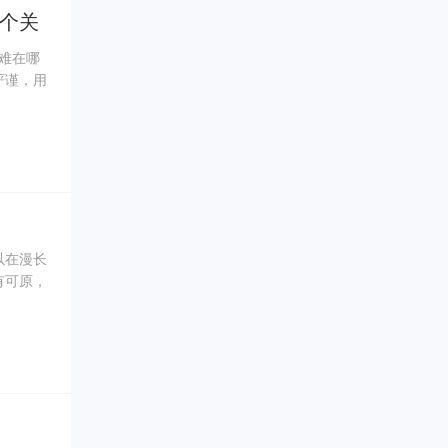
个关
，难在哪
严谨，用
理等等一
ay，
高了，那
以在漫长
有可原，
于代写价