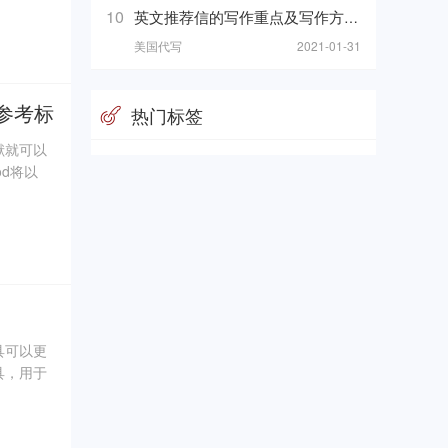
如果被抓
10
英文推荐信的写作重点及写作方向附推荐信范文
美国代写
2021-01-31
写参考标
热门标签
献就可以
od将以
具可以更
具，用于
来看一下
法！