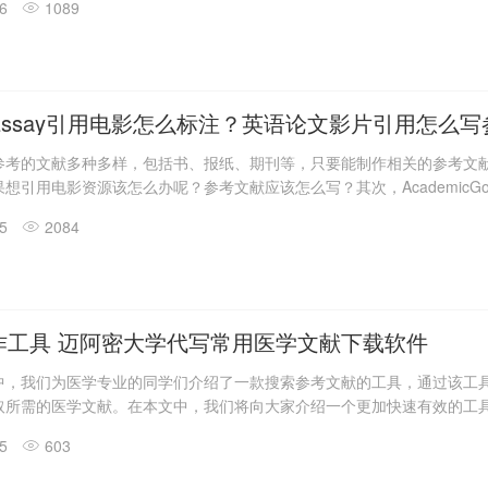
26
1089
题应运而生，例如essay作业代写机构可靠吗？论文代写会被发现吗？
发现了怎么处理？
Essay引用电影怎么标注？英语论文影片引用怎么
参考的文献多种多样，包括书、报纸、期刊等，只要能制作相关的参考文
想引用电影资源该怎么办呢？参考文献应该怎么写？其次，AcademicG
格式为例，告诉大家如何使用MLA格式引用相关电影资料。
25
2084
作工具 迈阿密大学代写常用医学文献下载软件
us
中，我们为医学专业的同学们介绍了一款搜索参考文献的工具，通过该工
取所需的医学文献。在本文中，我们将向大家介绍一个更加快速有效的工
那就是PubMedPlus！下载全文只需要几秒钟！竟然有这样的神操作？快
25
603
cGod的操作演示吧！对于需要迈阿密代写的同学们来说也不失为一种有效的方