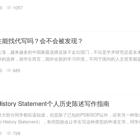
还是明令禁止的，是不被承认和允许的，但是依旧还是有很多人趋之若鹜
30
1057
生能找代写吗？会不会被发现？
大涨，越来越多的中国家庭选择送孩子走出国门，不论是学术研究还是未
好的选择，就学生而言，国外全新的学习环境，不同于国内的人文背景都
然而留学生活也并不只有美好和开心，随着国外学习生涯的开启，各类作
30
685
样，踏然而至，为了缓解学业压力，很多留学生都接受了代写这个行业，
代写行业可以说是发展迅速，导致了代写行业的评价不一，与正规代写机
头称赞，还在观望的同学却在担心代写到底存不存在风险，会不会被发现
l History Statement个人历史陈述写作指南
绝大部分同学都应该知道，但是除了已知的PS和SOP以外，还有另一种形
onal History Statement），有些院校会让学生写这种类型的申请文书，
着是抓耳挠腮，最后是绝望，为了能够解决各位同学的问题，今天留学代
21
728
rsonal History Statement个人历史陈述如何去写。