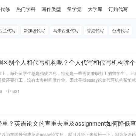
课代修
热门学科
写作类型
留学党
大学库
订购代写
西兰代写
新加坡代写
马来西亚代写
香港代写
台湾代写
样区别个人和代写机构呢？个人代写和代写机构哪个
作上，海外留学生总是精疲力尽，特别是一些需要兼职打工的留学生，上
后还要打工，没有太多时间做作业。因此寻找essay论文代写机构帮忙
场上有不同类型的代写公司，大家不知道选择哪一家。机构里面也会有很
26
621
方进行宣传，定价往往令人瞠目结舌。
重？英语论文的查重去重及assignment如何降低
以为在国外完成英语essay论文后，就可以坐下来放松一下，因为英语