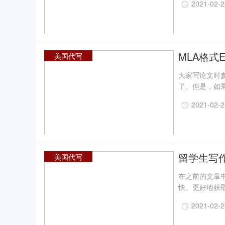
2021-02-
生，但一系列问
要怎么办？被
MLA格式
美国代写
注？
大家写论文时
了。但是，如果
MLA影片引用
2021-02-
留学生写
美国代写
PubMedPl
在之前的文章
快、更好地获
下载医学文献-
2021-02-
Academi