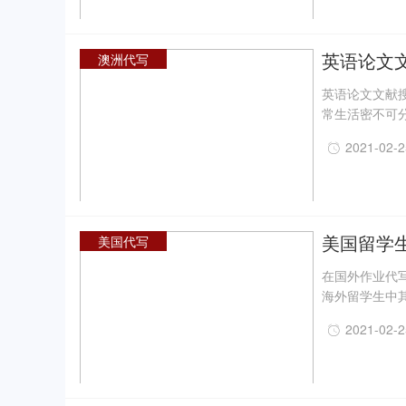
英语论文
澳洲代写
料
英语论文文献
常生活密不可
资料，英文写
2021-02-
眼，才能更快
Academi
美国留学
美国代写
写事项
在国外作业代
海外留学生中
学文凭给自己
2021-02-
外作业代写、