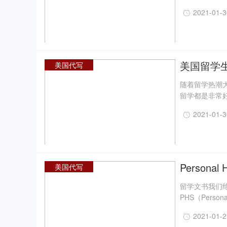
写在哪些国家
2021-01-
美国留学
美国代写
随着留学热潮
留学都是非常
大吸引力的，
2021-01-
如大雪纷飞一
样，近些年的
的同学对其点
编就来
Persona
美国代写
留学文书我们
PHS（Pers
一脸懵逼，接
2021-01-
给大家讲解一下Pe