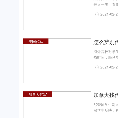
最后一步—查
系统对论文进
2021-02-
如果重复率太
essay论文
篇文章总结了
怎么辨别
美国代写
海外高校对学
省时间，顺利
场，下面这篇
2021-02-
加拿大找
加拿大代写
尽管留学生对e
留学生反映，
不完成这项es