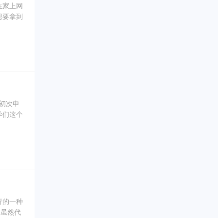
在家上网
想要拿到
之前，留
要完成，
的压力，
很容易
初次申
学们这个
荐信的写
行的一种
，虽然代