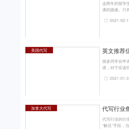
这两年的留学
课的困难。只
学位证书，即
2021-02-
学生们平时的网
想必大家都已
就会选择一些
英文推荐
美国代写
很多同学在申
请，对于应该
问题，今天我
2021-01-
作重点和方向
代写行业
加拿大代写
代写行业的衍
“解压”手段