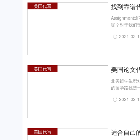
找到靠谱
美国代写
键点
Assignme
呢？对于我们
词、语句构造
2021-02-
系列操作可以说
essay可以
么我们在找代
美国论文
美国代写
北美留学生都
的留学路挑选
毕竟代写确实
2021-02-
格的问题，论
适合自己
美国代写