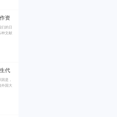
作资
我们的日
各种文献
一双慧
力。今天
生代
原因是，
借外国大
因此，国