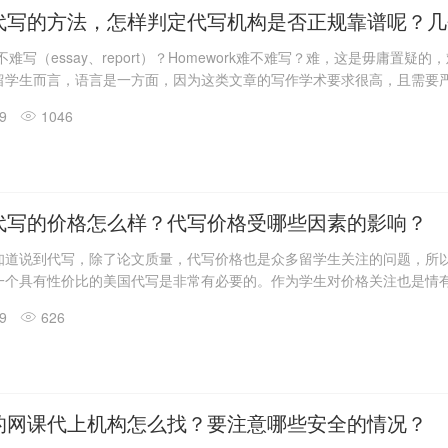
代写的方法，怎样判定代写机构是否正规靠谱呢？几
nt难不难写（essay、report）？Homework难不难写？难，这是毋庸置疑的
留学生而言，语言是一方面，因为这类文章的写作学术要求很高，且需要
、专业术语等等都是困难点，更何况还要查找资料文献，搜索、记录、整
19
1046
是耗时又耗神了，所以很多同学选择寻找代写帮助他们完成，特别是ess
说是留学生的写作日常了，三天一大篇，两天几小篇，写作率可以说是非常
写的时候如何判定寻找的代写机构是否正规靠谱呢？
代写的价格怎么样？代写价格受哪些因素的影响？
知道说到代写，除了论文质量，代写价格也是众多留学生关注的问题，所
一个具有性价比的美国代写是非常有必要的。作为学生对价格关注也是情
能给学生缓解压力，但是价格也是一道门槛，那么今天我们就来说一说关
19
626
文代写的价格受哪些因素影响会产生浮动。
的网课代上机构怎么找？要注意哪些安全的情况？