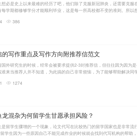
生想必是史上以来最难的经历了吧，他们除了克服新冠肺炎，还需要克服
有每学期都修够学分才能顺利毕业，这是每一所高校都不变的准则。所以
使疫情当前，留学生们的学业也是一点都不能落下。众所周知，在2020年
14
386
课量已经足够多了，而现在所有课程都改到了线上，还有各种essay需
经开始抓狂了吧。因此，部分同学为了可以顺利毕业，并减轻部分学业上
网课代上机构来替自己完成。但是对于那些没有代上经验的同学来说，就
信的写作重点及写作方向附推荐信范文
请国外研究生的时候，经常会被要求提供2-3封推荐信，但往往因为因为是
找谁来当推荐人并不知道，为此搞的自己非常烦恼，为了能够帮助解决同
们加拿大代写就来给大家讲一讲如何找到推荐人以及推荐信怎么写好，推
31
1274
，另外还有英文推荐信模板！希望对各位同学有所帮助。
鱼龙混杂为何留学生甘愿承担风险？
生是留学生骤增的一个现象，论文代写在比较热门的留学国家也是非常流
，当留学生因为一些原因自己不能完成作业的时候就会找到代写机构的帮助