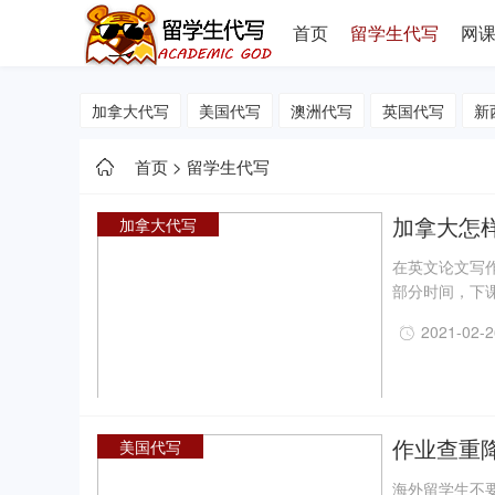
首页
留学生代写
网
加拿大代写
美国代写
澳洲代写
英国代写
新
首页
>
留学生代写
加拿大怎
加拿大代写
得信任？
在英文论文写
部分时间，下课
生。但是，市
2021-02-
手，在很多地
作业查重降
美国代写
解析
海外留学生不要