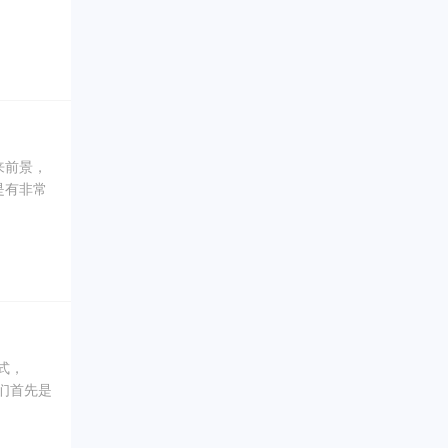
。
来前景，
是有非常
业论文也
也因为这
构合作过
，今天小
式，
同学们首先是
写小编会