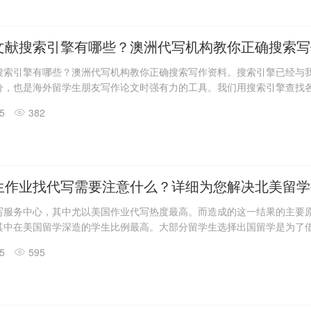
文献搜索引擎有哪些？澳洲代写机构教你正确搜索写
搜索引擎有哪些？澳洲代写机构教你正确搜索写作资料。搜索引擎已经与
分，也是海外留学生朋友写作论文时强有力的工具。我们用搜索引擎查找
作时面对不确定的词句用法也可以通过互联网搜索解决。但是我们要具备
25
382
更好地从互联网这个海洋捞出宝藏，即要有甄别信息真假或是否有效的能
cGoD就教大家在不同渠道进行搜索的技巧。
生作业找代写需要注意什么？详细为您解决北美留学
写服务中心，其中尤以美国作业代写热度最高。而造成的这一结果的主要
其中在美国留学深造的学生比例最高。大部分留学生选择出国留学是为了
学历镀金，但同时，国外的各种作业也成为实现这一目标的强大拦路虎。
25
595
美国作业代写服务也顺应趋势成为了一个热门行业。