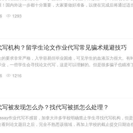
重！国内外这一步都十分重要，大家要做好准备，以便在完成后将通过适
行检查。仅在低于相关范围时论文才可以被接受。查重可以检测文章是否
26
1293
高，将被视为抄袭。国外对抄袭也是零容忍态度，大家要特别注意。在完
后，发现重复率太高怎么办？原则上不能重写，因此最好的方法是对其进行
一些减少重复率的方法以及常见的论文检测系统查重去重的问题。
代写机构？留学生论文作业代写常见骗术规避技巧
生的要求非常严格，入学容易但毕业困难，可见学生的血液压力很大。有
毕业，一些学生会寻找论文代写，这是可以理解的。但是很多骗子也瞄准
文章将简要讨论常见的骗术，希望能够帮助到正在寻找论文代写的同学。
26
1216
代写被发现怎么办？找代写被抓怎么处理？
ssay作业代写不感冒，加拿大许多学校明确禁止学生寻找代写机构，但
在看到论文题目之后，完全不熟悉该领域，再加上学校的截止提交日期迫
say作业任务，后果将十分严重。因此这个时候代写机构就能够极大地帮