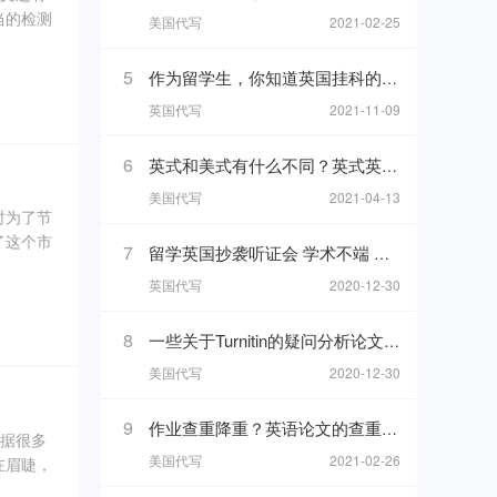
当的检测
美国代写
2021-02-25
为原创，
成英语
5
作为留学生，你知道英国挂科的代价有多大吗？
修改。这
英国代写
2021-11-09
6
英式和美式有什么不同？英式英语和美式英语八大拼写差异
美国代写
2021-04-13
时为了节
了这个市
7
留学英国抄袭听证会 学术不端 会被如何处理？怎么解决？
英国代写
2020-12-30
8
一些关于Turnitin的疑问分析论文查重原理 Turnitin二次提交
美国代写
2020-12-30
9
作业查重降重？英语论文的查重去重及assignment如何降低查重率解析
是据很多
美国代写
2021-02-26
在眉睫，
助到学