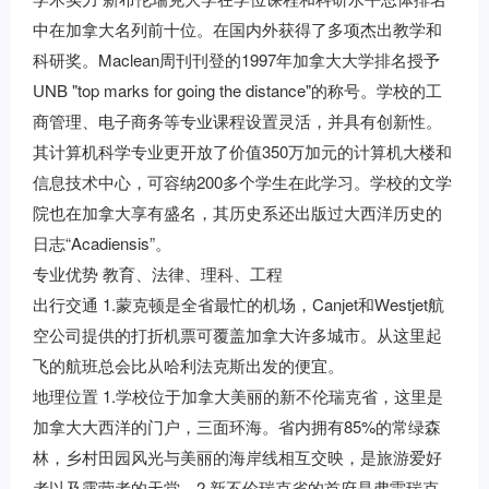
中在加拿大名列前十位。在国内外获得了多项杰出教学和
科研奖。Maclean周刊刊登的1997年加拿大大学排名授予
UNB "top marks for going the distance"的称号。学校的工
商管理、电子商务等专业课程设置灵活，并具有创新性。
其计算机科学专业更开放了价值350万加元的计算机大楼和
信息技术中心，可容纳200多个学生在此学习。学校的文学
院也在加拿大享有盛名，其历史系还出版过大西洋历史的
日志“Acadiensis”。
专业优势 教育、法律、理科、工程
出行交通 1.蒙克顿是全省最忙的机场，Canjet和Westjet航
空公司提供的打折机票可覆盖加拿大许多城市。从这里起
飞的航班总会比从哈利法克斯出发的便宜。
地理位置 1.学校位于加拿大美丽的新不伦瑞克省，这里是
加拿大大西洋的门户，三面环海。省内拥有85%的常绿森
林，乡村田园风光与美丽的海岸线相互交映，是旅游爱好
者以及露营者的天堂。2.新不伦瑞克省的首府是弗雷瑞克