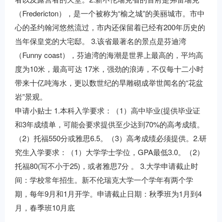
（Fredericton），是一个被称为“榆之城”的美丽城市。市中
心的圣约翰河悠然流过，市内还保留着已经有200年历史的
当年保皇党的大宅邸。 3.该省最著名的景点是芬迪湾
（Funny coast），芬迪湾的海潮是世界上最高的，平均高
度为10米，最高可达 17米，强劲的浪涛，不仅每十二小时
带来十亿吨海水，更以数世纪的旱雕砌成举世闻名的“花盆
岩”景观。
申请小贴士 1.本科入学要求：（1）高中毕业(提供毕业证
和3年成绩单，可能会要求提供至少达到70%的高考成绩。
（2）托福550分或雅思6.5。（3）高考成绩必须提供。2.研
究生入学要求：（1）大学学士学位，GPA最低3.0。（2）
托福80(写不小于25)，或者雅思7分 。 3.大学申请截止时
间：学校常年招生。新不伦瑞克大学一个学年有两个学
期，每年9月和1月开学。申请截止日期：秋季班为1月到4
月，春季班10月底