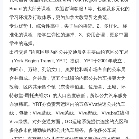
Board 的大部分课程，欢迎咨询客服！等、包容及多元化的
学习环境及行政体系，更为加拿大教育界之典范。
专业优势 1、综合性高中，尖子生的摇篮。2、多样化、标
准化的课程，给学生弹性的选择。3、费用合理，更多中国
学生的选择。
出行交通 "约克区境内的公共交通服务主要由约克区公车局
（York Region Transit, YRT）提供。YRT于2001年成立，
由旺市、万锦、列治文山、奥罗拉和新市场各自的公车局
合并而成。合并后，该五个城镇的内部公共汽车接驳大为
改善。区内其余四个镇（东贵林伯里、佐治拿、王城、怀
特教堂-司托夫维尔）的人口密度较低，所以公共汽车服务
亦较稀疏。YRT亦负责营运区内的五条Viva快速公共汽车
线，包括：Viva蓝线、Viva紫线、Viva橙线、Viva粉红线和
Viva绿线。对外交通方面，GO运输系统提供连接约克区和
多伦多市的通勤铁路和公共汽车服务。多伦多公车局
（TTC）亦有部分公共汽车路线连接多市和约克区南部，为