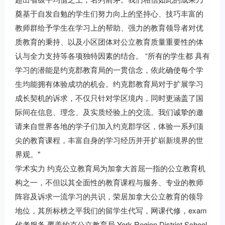
奠基于自发自勉的学生们努力向上的坚持心、技巧丰富的
教师群给予学生在学习上的帮助、强力的教育领导者对优
质教育的秉持、以及小区团体对公立教育质量重要性的体
认与全力支持等各项独特因素的结合。 “所有的学生都 具有
学习的潜能是约克郡教育局的一贯信念，依此确使每个学
生均能拥有体验成功的机会。约克郡教育局对于扩展学习
成长契机的诉求，不仅只针对学区境内，同时更涵盖了国
际间在信息、理念、及实质经验上的交流。我们诚挚的邀
请来自世界各地的学子们加入约克郡学区，体验一系列顶
尖的教育课程，丰富自身的学习经历并开扩崭新境界的世
界观。"
学术实力 约克公立教育局为加拿大首屈一指的公立教育机
构之一，不但以其全面性的教育课程与服务、专业的教师
阵容及诉求一流学习的共识，荣居加拿大公立教育的领导
地位，其所标榜之平我们的留学生代写，网课代修，exam
代考服务 覆盖约克公立教育局 York Region District School