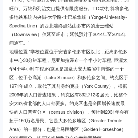
旺市、万锦和列治文山提供有限度服务。TTC亦打算将多伦
多地铁系统内央街-大学路-士巴单拿线（Yonge-University-
Spadina Line）的西北端终点站由多市内的唐士维站
（Downsview）伸延至旺市；延线预计于2014年至2015年
间通车。"
地理位置 "学校位置位于安省多伦多市区以北，距离多伦多
市中心30分钟车程，尼亚加拉瀑布一个半小时车程, 距渥太
华4个半小时车程.约克区是加拿大安大略省中南部的一个
区，位于心高湖（Lake Simcoe）和多伦多之间。约克区于
1971年成立，取代了其前身约克县（York County）。根据
2006年的人口普查结果，约克区有892,712名居民，比整个
安大略省北部的人口都要多。约克区也是全国增长速度最
快的人口普查分区（census division），预计到2031年会有
超于150万名居民。它是大多伦多地区（Greater Toronto
Area）的一部分，也是金马蹄地区（Golden Horseshoe）
的内圈部分。约克区的行政中心位于新市场镇